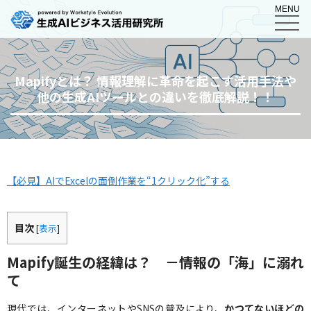
MENU
Mapifyとは？ 情報理解に革命を起こす活用手法や
他の生成AIツールとの違いを徹底解説！！
【必見】AIでExcelの面倒作業を“1クリック化”する
目次
[
表示
]
Mapify誕生の経緯は？ －情報の「海」に溺れ
て
現代では、インターネットやSNSの普及により、
かつてないほどの