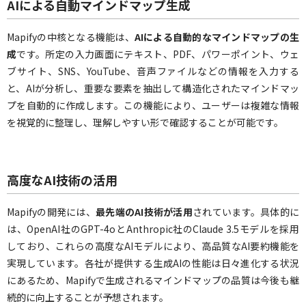
AIによる自動マインドマップ生成
Mapifyの中核となる機能は、
AIによる自動的なマインドマップの生
成
です。所定の入力画面にテキスト、PDF、パワーポイント、ウェ
ブサイト、SNS、YouTube、音声ファイルなどの情報を入力する
と、AIが分析し、重要な要素を抽出して構造化されたマインドマッ
プを自動的に作成します。この機能により、ユーザーは複雑な情報
を視覚的に整理し、理解しやすい形で確認することが可能です。
高度なAI技術の活用
Mapifyの開発には、
最先端のAI技術が活用
されています。具体的に
は、OpenAI社のGPT-4oとAnthropic社のClaude 3.5モデルを採用
しており、これらの高度なAIモデルにより、高品質なAI要約機能を
実現しています。各社が提供する生成AIの性能は日々進化する状況
にあるため、Mapifyで生成されるマインドマップの品質は今後も継
続的に向上することが予想されます。