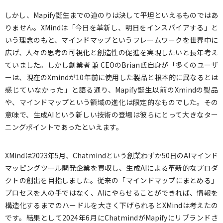
しかし、Mapify誕生までの道のりは決して平坦といえるものではあ
りません。XMindは「今日を革新し、明日をインスパイアする」と
いう理念のもと、マインドマップというフレームワークを世界中に
広げ、人々の思考の可視化と創造性の促進を実現したいと長年考え
ていました。しかし創業者 兼 CEOのBrian氏自身が「多くのユーザ
ーは、現在のXmindが10年前に使用した製品と根本的に異なるとは
感じていなかった」と語る通り、Mapify誕生以前のXmindの製品
や、マインドマップという領域の進化は限定的なものでした。その
意味で、生成AIという新しい技術の登場は彼らにとって大きなター
ニングポイントであったといえます。
XMindは2023年5月、Chatmindという創業わずか50日のAIマインド
マッピングツール開発企業を買収し、生成AIによる革新的なプロダ
クトの創出を目指しました。従来の「マインドマップにまとめる」
プロセスを人の手ではなく、AIにやらせることができれば、情報を
構造化するまでのハードルを大きく下げられるとXMindは考えたの
です。結果として2024年6月にChatmindがMapifyにリブランドさ