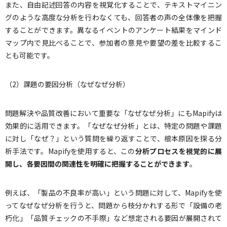
また、自由記述回答の内容を視覚化することで、テキストマイニン
グのような高度な分析を行わなくても、回答者の声の全体像を把握
することができます。異なるイベントのアンケート結果をマインド
マップ内で見比べることで、参加者の意見や要望の差を比較するこ
とも可能です。
（2）課題の要因分析（なぜなぜ分析）
問題解決や品質改善において重要な「なぜなぜ分析」にもMapifyは
効果的に活用できます。「なぜなぜ分析」とは、特定の問題や課題
に対し「なぜ？」という質問を繰り返すことで、根本原因を探る分
析手法です。Mapifyを使用すると、この
分析プロセスを視覚的に展
開し、各要因間の関連性を明確に把握することができます
。
例えば、「製品の不良率が高い」という問題に対して、Mapifyを使
ってなぜなぜ分析を行うと、問題から枝分かれする形で「設備の老
朽化」「品質チェックの不手際」など想定される要因が展開されて