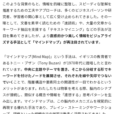
このような背景のもと、情報を的確に整理し、スピーディな理解を
推進するための工夫やアプローチは、多くのビジネスパーソンや研
究者、学習者の関心事として広く受け止められてきました。その一
環として、文書を素早く読むための「速読術」や、大量の文章から
キーワード抽出を支援する「テキストマイニング」などの手法が注
目を集めてきましたが、より
直感的かつ美しく情報をビジュアライ
ズする手法として「マインドマップ」が再注目されています
。
「マインドマップ(Mind Map)」という手法は、イギリスの教育者で
あるトニー・ブザン（Tony Buzan）が1970年代に提唱したと言わ
れています。
中央に主題やテーマを置き、そこから分岐する形でキ
ーワードを付けたノードを展開させ、それぞれを線や矢印でつない
でいく
ことで、階層構造や要素同士の関連性が一目でわかるという
メリットがあります。わたしたちは物事を考える際、脳内のシナプ
スが接続し、類似する概念や情報を「連想する」思考パターンを生
み出します。マインドマップは、この脳内のメカニズムを視覚的に
再現する優れた手法であり、ブレイン・ストーミングやワークショ
ップ、研修といった組織内での学習で数多く活用されてきました。