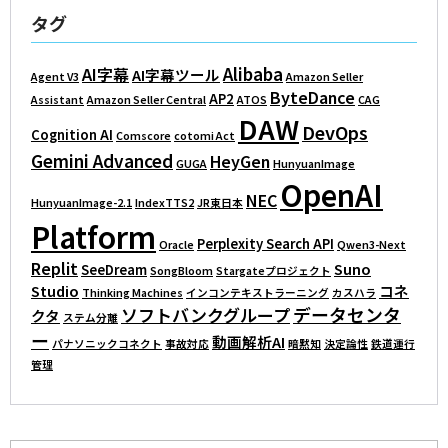
タグ
Alibaba
AI字幕
AI字幕ツール
Agent V3
Amazon Seller
ByteDance
AP2
Assistant
Amazon Seller Central
ATOS
CAG
DAW
DevOps
Cognition AI
Comscore
cotomi Act
Gemini Advanced
HeyGen
GUGA
HunyuanImage
OpenAI
NEC
HunyuanImage-2.1
IndexTTS2
JR東日本
Platform
Perplexity Search API
Oracle
Qwen3-Next
Replit
Suno
SeeDream
SongBloom
Stargateプロジェクト
Studio
コネ
Thinking Machines
インコンテキストラーニング
カスハラ
データセンタ
ソフトバンクグループ
クタ
ステム分離
ー
動画解析AI
パナソニックコネクト
事故対応
暗黙知
決定論性
鉄道運行
管理