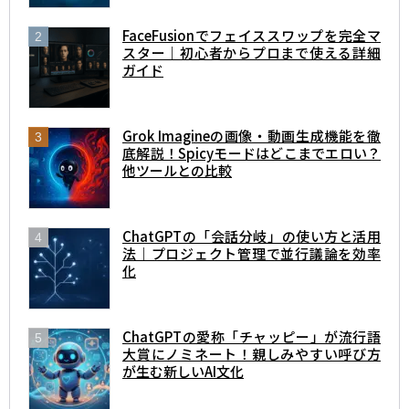
FaceFusionでフェイススワップを完全マ
スター｜初心者からプロまで使える詳細
ガイド
Grok Imagineの画像・動画生成機能を徹
底解説！Spicyモードはどこまでエロい？
他ツールとの比較
ChatGPTの「会話分岐」の使い方と活用
法｜プロジェクト管理で並行議論を効率
化
ChatGPTの愛称「チャッピー」が流行語
大賞にノミネート！親しみやすい呼び方
が生む新しいAI文化