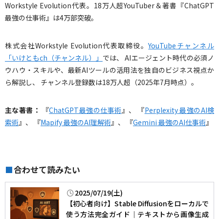
Workstyle Evolution代表。18万人超YouTuber＆著書『ChatGPT
最強の仕事術』は4万部突破。
株式会社Workstyle Evolution代表取締役。
YouTubeチャンネル
「いけともch（チャンネル）」
では、 AIエージェント時代の必須ノ
ウハウ・スキルや、最新AIツールの活用法を独自のビジネス視点か
ら解説し、 チャンネル登録数は18万人超（2025年7月時点）。
主な著書：
『
ChatGPT最強の仕事術
』、 『
Perplexity 最強のAI検
索術
』、 『
Mapify 最強のAI理解術
』、 『
Gemini 最強のAI仕事術
』
合わせて読みたい
■
2025/07/19(土)
【初心者向け】Stable Diffusionをローカルで
使う方法完全ガイド｜テキストから画像生成