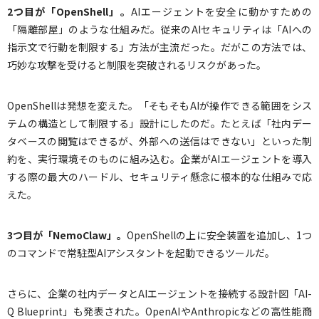
2
つ目が「OpenShell」。
AIエージェントを安全に動かすための
「隔離部屋」のような仕組みだ。従来のAIセキュリティは「AIへの
指示文で行動を制限する」方法が主流だった。だがこの方法では、
巧妙な攻撃を受けると制限を突破されるリスクがあった。
OpenShellは発想を変えた。「そもそもAIが操作できる範囲をシス
テムの構造として制限する」設計にしたのだ。たとえば「社内デー
タベースの閲覧はできるが、外部への送信はできない」といった制
約を、実行環境そのものに組み込む。企業がAIエージェントを導入
する際の最大のハードル、セキュリティ懸念に根本的な仕組みで応
えた。
3
つ目が「NemoClaw」。
OpenShellの上に安全装置を追加し、1つ
のコマンドで常駐型AIアシスタントを起動できるツールだ。
さらに、企業の社内データとAIエージェントを接続する設計図「AI-
Q Blueprint」も発表された。OpenAIやAnthropicなどの高性能商