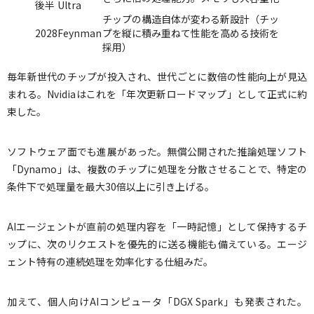
後半
Ultra
チップの構造自体が変わる新設計（チッ
2028
Feynman
プを縦に積み重ねて性能を高める技術を
採用）
毎年新世代のチップが投入され、世代ごとに数倍の性能向上が見込
まれる。Nvidiaはこれを「年次更新ロードマップ」として正式に約
束した。
ソフトウェア面でも進展があった。無償公開された推論処理ソフト
「Dynamo」は、複数のチップに処理を分散させることで、特定の
条件下で処理量を最大30倍以上に引き上げる。
AIエージェントが直前の処理内容を「一時記憶」として保持するチ
ップに、次のリクエストを優先的に送る機能も備えている。エージ
ェント特有の連続処理を効率化する仕組みだ。
加えて、個人向けAIコンピュータ「DGX Spark」も発表された。