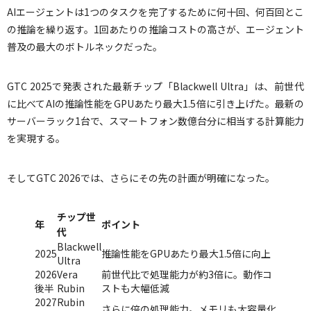
AIエージェントは1つのタスクを完了するために何十回、何百回とこ
の推論を繰り返す。1回あたりの推論コストの高さが、エージェント
普及の最大のボトルネックだった。
GTC 2025で発表された最新チップ「Blackwell Ultra」は、前世代
に比べてAIの推論性能をGPUあたり最大1.5倍に引き上げた。最新の
サーバーラック1台で、スマートフォン数億台分に相当する計算能力
を実現する。
そしてGTC 2026では、さらにその先の計画が明確になった。
チップ世
年
ポイント
代
Blackwell
2025
推論性能をGPUあたり最大1.5倍に向上
Ultra
2026
Vera
前世代比で処理能力が約3倍に。動作コ
後半
Rubin
ストも大幅低減
2027
Rubin
さらに倍の処理能力。メモリも大容量化