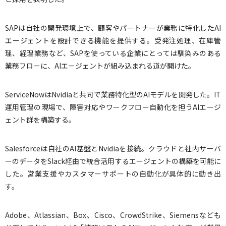
SAPは自社の開発環境上で、顧客やパートナーが業務に特化したAI
エージェントを設計できる機能を提供する。受発注処理、在庫管
理、経理業務など、SAPを使っている企業にとっては馴染みのある
業務フローに、AIエージェントが組み込まれる道が開けた。
ServiceNowはNvidiaと共同で業務特化型のAIモデルを開発した。IT
運用管理の現場で、障害対応やワークフロー自動化を担うAIエージ
ェント群を構築する。
Salesforceは自社のAI基盤とNvidiaを接続。クラウドと社内サーバ
ーのデータをSlack経由で統合活用するエージェントの構築を可能に
した。営業支援やカスタマーサポートの自動化が具体的に動き出
す。
Adobe、Atlassian、Box、Cisco、CrowdStrike、Siemensなども