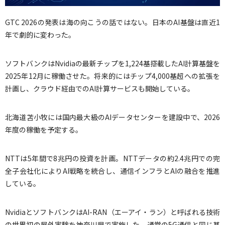
GTC 2026の発表は海の向こうの話ではない。日本のAI基盤は直近1
年で劇的に変わった。
ソフトバンクはNvidiaの最新チップを1,224基搭載したAI計算基盤を
2025年12月に稼働させた。将来的にはチップ4,000基超への拡張を
計画し、クラウド経由でのAI計算サービスも開始している。
北海道苫小牧には国内最大級のAIデータセンターを建設中で、2026
年度の稼働を予定する。
NTTは5年間で8兆円の投資を計画。NTTデータの約2.4兆円での完
全子会社化によりAI戦略を統合し、通信インフラとAIの融合を推進
している。
NvidiaとソフトバンクはAI-RAN（エーアイ・ラン）と呼ばれる技術
の世界初の屋外実験を神奈川県で実施した。通常の5G通信と同じ基