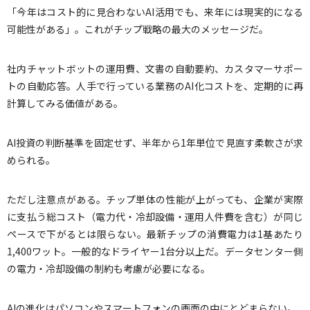
「今年はコスト的に見合わないAI活用でも、来年には現実的になる
可能性がある」。これがチップ戦略の最大のメッセージだ。
社内チャットボットの運用費、文書の自動要約、カスタマーサポー
トの自動応答。人手で行っている業務のAI化コストを、定期的に再
計算してみる価値がある。
AI投資の判断基準を固定せず、半年から1年単位で見直す柔軟さが求
められる。
ただし注意点がある。チップ単体の性能が上がっても、企業が実際
に支払う総コスト（電力代・冷却設備・運用人件費を含む）が同じ
ペースで下がるとは限らない。最新チップの消費電力は1基あたり
1,400ワット。一般的なドライヤー1台分以上だ。データセンター側
の電力・冷却設備の制約も考慮が必要になる。
AIの進化はパソコンやスマートフォンの画面の中にとどまらない。