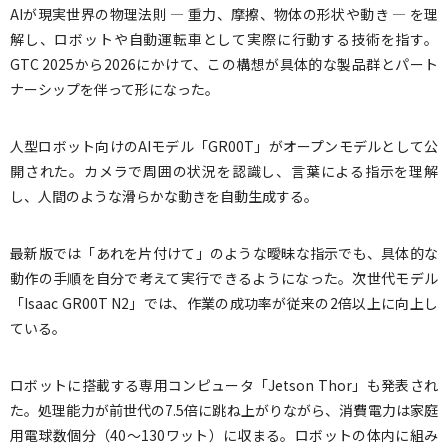
AIが現実世界の物理法則 — 重力、摩擦、物体の形状や動き — を理
解し、ロボットや自動運転車として実際に行動する技術を指す。
GTC 2025から2026にかけて、この構想が具体的な製品群とパート
ナーシップを伴って形になった。
人型ロボット向けのAIモデル「GR00T」がオープンモデルとして公
開された。カメラで周囲の状況を認識し、言葉による指示を理解
し、人間のような滑らかな動きを自動生成する。
最新版では「あれを片付けて」のような曖昧な指示でも、具体的な
動作の手順を自分で考えて実行できるようになった。次世代モデル
「Isaac GR00T N2」では、作業の成功率が従来の2倍以上に向上し
ている。
ロボットに搭載する専用コンピュータ「Jetson Thor」も発表され
た。処理能力が前世代の7.5倍に跳ね上がりながら、消費電力は家庭
用電球数個分（40〜130ワット）に収まる。ロボットの体内に組み