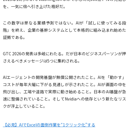
を、一気に倍へ引き上げた格好だ。
この数字は単なる業績予測ではない。AIが「試しに使ってみる段
階」を終え、企業の基幹システムとして本格的に組み込まれ始めた
証拠である。
GTC 2026の発表は多岐にわたる。だが日本のビジネスパーソンが押
さえるべきメッセージは5つに集約される。
AIエージェントの開発基盤が無償公開されたこと。AIを「動かす」
コストが毎年大幅に下がる見通しが示されたこと。AIが画面の中を
飛び出し、工場や道路で実際に動き始めること。日本のAI基盤が急
速に整備されていること。そしてNvidiaへの依存という新たなリス
クが浮上していること。
【必見】AIでExcelの面倒作業を“1クリック化”する