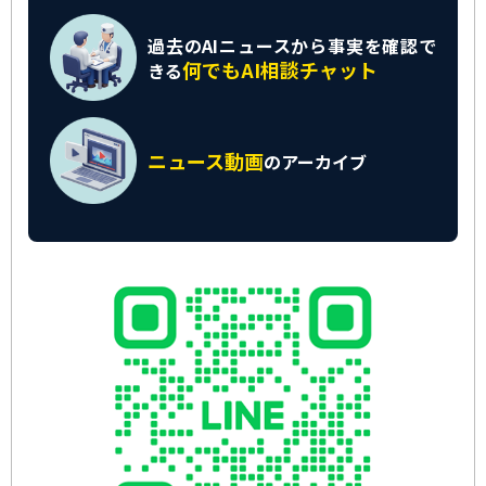
過去のAIニュースから
事実を確認で
何でもAI相談チャット
きる
ニュース動画
の
アーカイブ