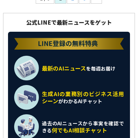
公式LINEで最新ニュースをゲット
最新のAIニュース
を
毎週お届け
生成AIの業務別の
ビジネス活用
シーン
がわかるAIチャット
過去のAIニュースから
事実を確認で
何でもAI相談チャット
きる