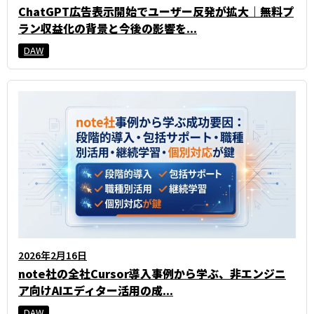
ChatGPT広告表示開始でユーザー反発が拡大｜無料プ
ラン収益化の背景と今後の影響を...
DAW
2026年2月16日
note社の全社Cursor導入事例から学ぶ、非エンジニ
ア向けAIエディター活用の成...
DAW