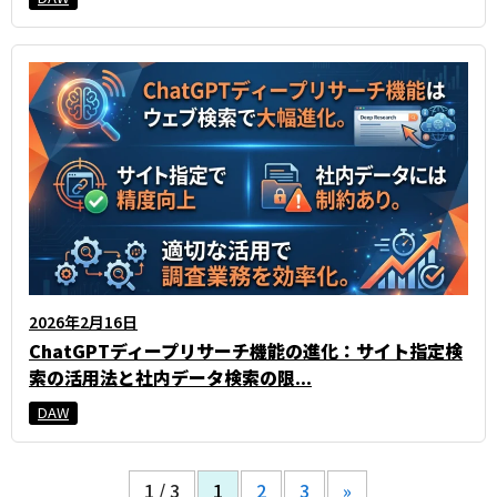
2026年2月16日
ChatGPTディープリサーチ機能の進化：サイト指定検
索の活用法と社内データ検索の限...
DAW
1 / 3
1
2
3
»