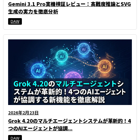
Gemini 3.1 Pro実機検証レビュー：高難度推論とSVG
生成の実力を徹底分析
DAW
2026年2月23日
Grok 4.20のマルチエージェントシステムが革新的！4
つのAIエージェントが協調...
DAW