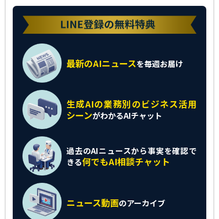
最新のAIニュース
を
毎週お届け
生成AIの業務別の
ビジネス活用
シーン
がわかるAIチャット
過去のAIニュースから
事実を確認で
何でもAI相談チャット
きる
ニュース動画
の
アーカイブ