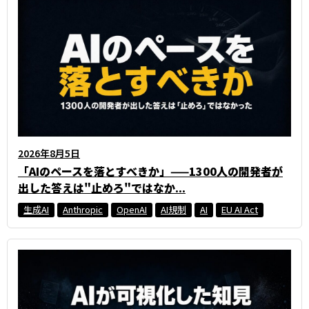
2026年8月5日
「AIのペースを落とすべきか」——1300人の開発者が
出した答えは"止めろ"ではなか...
生成AI
Anthropic
OpenAI
AI規制
AI
EU AI Act