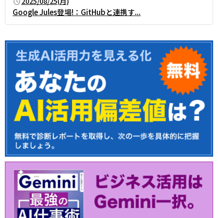
2025/08/25(月)
Google Jules登場!：GitHubと連携す...