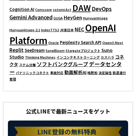
DAW
DevOps
Cognition AI
Comscore
cotomi Act
Gemini Advanced
HeyGen
GUGA
HunyuanImage
OpenAI
NEC
HunyuanImage-2.1
IndexTTS2
JR東日本
Platform
Perplexity Search API
Oracle
Qwen3-Next
Replit
Suno
SeeDream
SongBloom
Stargateプロジェクト
Studio
コネ
Thinking Machines
インコンテキストラーニング
カスハラ
データセンタ
ソフトバンクグループ
クタ
ステム分離
ー
動画解析AI
パナソニックコネクト
事故対応
暗黙知
決定論性
鉄道運行
管理
公式LINEで最新ニュースをゲット