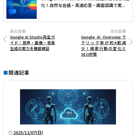
化！自然な会話・高速応答・画面認識で実...
前の記事
次の記事
Google AI Studio完全ガ
Google AI Overviewで
イド：音声・画像・音楽
クリック率が約4割減
生成の実力を徹底検証
少！検索行動の変化と
SEO対策
関連記事
■
2025/12/07(日)