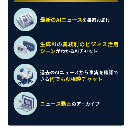
最新のAIニュース
を
毎週お届け
生成AIの業務別の
ビジネス活用
シーン
がわかるAIチャット
過去のAIニュースから
事実を確認で
何でもAI相談チャット
きる
ニュース動画
の
アーカイブ