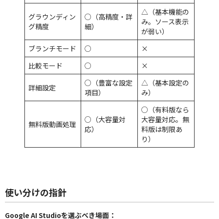
△（基本機能の
グラウンディン
○（高精度・詳
み。ソース表示
グ精度
細）
が弱い）
ブランチモード
○
×
比較モード
○
×
○（豊富な設定
△（基本設定の
詳細設定
項目）
み）
○（有料版なら
○（大容量対
大容量対応。無
無料版動画処理
応）
料版は制限あ
り）
使い分けの指針
Google AI Studioを選ぶべき場面：