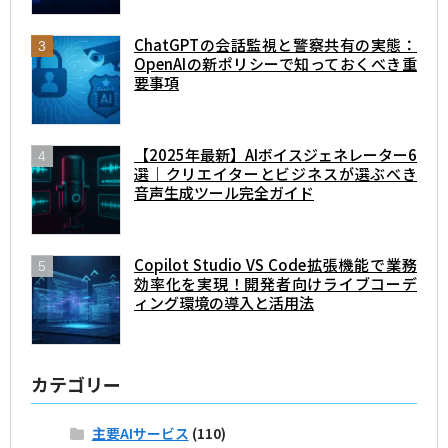
ChatGPTの会話監視と警察共有の実態：
OpenAIの新ポリシーで知っておくべき重
要事項
【2025年最新】AIボイスジェネレーター6
選｜クリエイターとビジネスが選ぶべき
音声生成ツール完全ガイド
Copilot Studio VS Code拡張機能で業務
効率化を実現！開発者向けライブコーデ
ィング環境の導入と活用法
カテゴリー
主要AIサービス
(110)