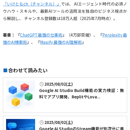
「いけともch（チャンネル）」
では、 AIエージェント時代の必須ノ
ウハウ・スキルや、最新AIツールの活用法を独自のビジネス視点か
ら解説し、 チャンネル登録数は18万人超（2025年7月時点）。
著書：
『
ChatGPT最強の仕事術
』（4万部突破）、 『
Perplexity 最
強のAI検索術
』、 『
Mapify 最強のAI理解術
』
合わせて読みたい
■
2025/08/02(土)
Google AI Studio Build機能の実力検証：無
料でアプリ開発、ReplitやLova...
2025/08/02(土)
Google AI StudioのStream機能が別次元に進