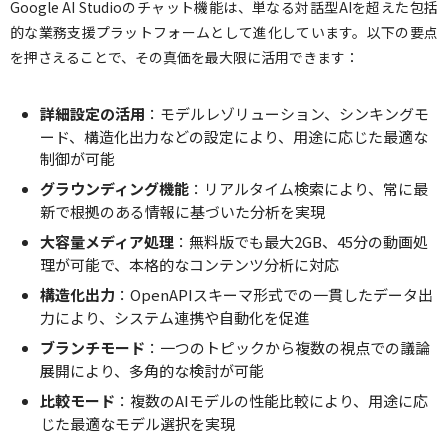
Google AI Studioのチャット機能は、単なる対話型AIを超えた包括
的な業務支援プラットフォームとして進化しています。以下の要点
を押さえることで、その真価を最大限に活用できます：
詳細設定の活用
：モデルレゾリューション、シンキングモ
ード、構造化出力などの設定により、用途に応じた最適な
制御が可能
グラウンディング機能
：リアルタイム検索により、常に最
新で根拠のある情報に基づいた分析を実現
大容量メディア処理
：無料版でも最大2GB、45分の動画処
理が可能で、本格的なコンテンツ分析に対応
構造化出力
：OpenAPIスキーマ形式での一貫したデータ出
力により、システム連携や自動化を促進
ブランチモード
：一つのトピックから複数の視点での議論
展開により、多角的な検討が可能
比較モード
：複数のAIモデルの性能比較により、用途に応
じた最適なモデル選択を実現