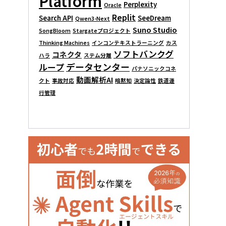
Platform
Perplexity
Oracle
Replit
Search API
SeeDream
Qwen3-Next
Suno Studio
SongBloom
Stargateプロジェクト
Thinking Machines
インコンテキストラーニング
カス
ソフトバンクグ
コネクタ
ハラ
ステム分離
データセンター
ループ
パナソニックコネ
動画解析AI
クト
事故対応
暗黙知
決定論性
鉄道運
行管理