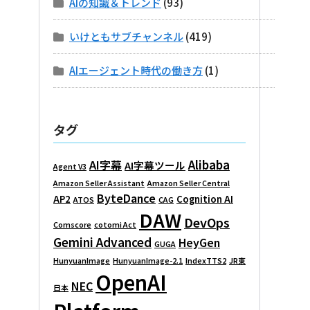
AIの知識＆トレンド
(93)
いけともサブチャンネル
(419)
AIエージェント時代の働き方
(1)
タグ
Alibaba
AI字幕
AI字幕ツール
Agent V3
Amazon Seller Assistant
Amazon Seller Central
ByteDance
AP2
Cognition AI
ATOS
CAG
DAW
DevOps
Comscore
cotomi Act
Gemini Advanced
HeyGen
GUGA
HunyuanImage
HunyuanImage-2.1
IndexTTS2
JR東
OpenAI
NEC
日本