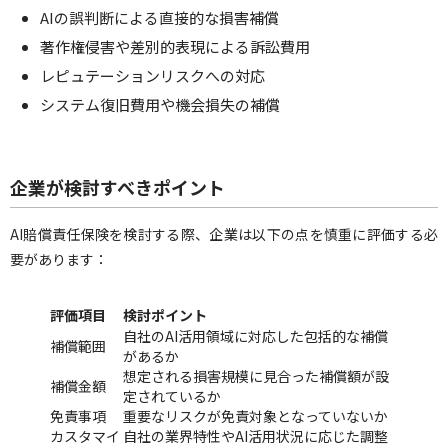
AIの誤判断による直接的な損害補償
著作権侵害や差別的表現による訴訟費用
レピュテーションリスクへの対応
システム復旧費用や機会損失の補償
企業が検討すべきポイント
AI賠償責任保険を検討する際、企業は以下の点を慎重に評価する必
要があります：
評価項目
検討ポイント
自社のAI活用領域に対応した包括的な補償
補償範囲
があるか
想定される損害規模に見合った補償額が設
補償金額
定されているか
免責事項
重要なリスクが免責対象となっていないか
カスタマイ
自社の業界特性やAI活用状況に応じた調整