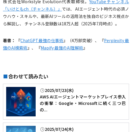
株式会社Workstyle Evolution代表取締役。
YouTubeチャンネル
「いけともch（チャンネル）」
では、 AIエージェント時代の必須ノ
ウハウ・スキルや、最新AIツールの活用法を独自のビジネス視点か
ら解説し、 チャンネル登録数は18万人超（2025年7月時点）。
著書：
『
ChatGPT最強の仕事術
』（4万部突破）、 『
Perplexity 最
強のAI検索術
』、 『
Mapify 最強のAI理解術
』
合わせて読みたい
■
2025/07/23(水)
AWS AIエージェントマーケットプレイス参入
の衝撃：Google・Microsoftに続く三つ巴
の...
2025/07/24(木)