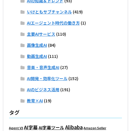
AIの知識＆トレンド
(93)
いけともサブチャンネル
(419)
AIエージェント時代の働き方
(1)
主要AIサービス
(110)
画像生成AI
(84)
動画生成AI
(111)
音楽・音声生成AI
(27)
AI開発・効率化ツール
(152)
AIのビジネス活用
(191)
教育×AI
(19)
タグ
Alibaba
AI字幕
AI字幕ツール
Agent V3
Amazon Seller