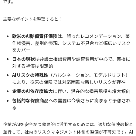
です。
主要なポイントを整理すると：
欧米のAI賠償責任保険
は、誤ったレコメンデーション、著
作権侵害、差別的表現、システム不具合など幅広いリスク
をカバー
日本の現状
は弁護士相談費用や調査費用が中心で、実損に
対する補償は限定的
AIリスクの特殊性
（ハルシネーション、モデルドリフト）
により、従来の保険では対応困難な新しいリスクが存在
企業のAI依存度拡大
に伴い、潜在的な損害規模も増大傾向
包括的な保険商品
への需要は今後さらに高まると予想され
る
企業がAIを安全かつ効果的に活用するためには、適切な保険選択と
並行して、社内のリスクマネジメント体制の整備が不可欠です。AI