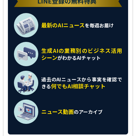
最新のAIニュース
を
毎週お届け
生成AIの業務別の
ビジネス活用
シーン
がわかるAIチャット
過去のAIニュースから
事実を確認で
何でもAI相談チャット
きる
ニュース動画
の
アーカイブ