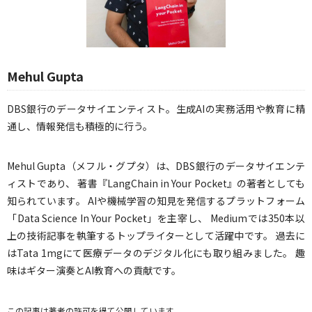
Mehul Gupta
DBS銀行のデータサイエンティスト。生成AIの実務活用や教育に精
通し、情報発信も積極的に行う。
Mehul Gupta（メフル・グプタ）は、DBS銀行のデータサイエンテ
ィストであり、 著書『LangChain in Your Pocket』の著者としても
知られています。 AIや機械学習の知見を発信するプラットフォーム
「Data Science In Your Pocket」を主宰し、 Mediumでは350本以
上の技術記事を執筆するトップライターとして活躍中です。 過去に
はTata 1mgにて医療データのデジタル化にも取り組みました。 趣
味はギター演奏とAI教育への貢献です。
この記事は著者の許可を得て公開しています。