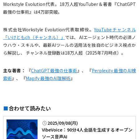
Workstyle Evolution代表。18万人超YouTuber＆著書『ChatGPT
最強の仕事術』は4万部突破。
株式会社Workstyle Evolution代表取締役。
YouTubeチャンネル
「いけともch（チャンネル）」
では、 AIエージェント時代の必須ノ
ウハウ・スキルや、最新AIツールの活用法を独自のビジネス視点か
ら解説し、 チャンネル登録数は18万人超（2025年7月時点）。
主な著書：
『
ChatGPT最強の仕事術
』、 『
Perplexity 最強のAI検
索術
』、 『
Mapify 最強のAI理解術
』
合わせて読みたい
■
2025/09/08(月)
VibeVoice：90分4人会話を生成するオープン
ソース音声AI