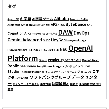
タグ
Alibaba
AI字幕
AI字幕ツール
Agent V3
Amazon Seller
ByteDance
AP2
Assistant
Amazon Seller Central
ATOS
CAG
DAW
DevOps
Cognition AI
Comscore
cotomi Act
Gemini Advanced
HeyGen
GUGA
HunyuanImage
OpenAI
NEC
HunyuanImage-2.1
IndexTTS2
JR東日本
Platform
Perplexity Search API
Oracle
Qwen3-Next
Replit
Suno
SeeDream
SongBloom
Stargateプロジェクト
Studio
コネ
Thinking Machines
インコンテキストラーニング
カスハラ
データセンタ
ソフトバンクグループ
クタ
ステム分離
ー
動画解析AI
パナソニックコネクト
事故対応
暗黙知
決定論性
鉄道運行
管理