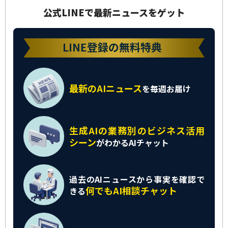
公式LINEで最新ニュースをゲット
最新のAIニュース
を
毎週お届け
生成AIの業務別の
ビジネス活用
シーン
がわかるAIチャット
過去のAIニュースから
事実を確認で
何でもAI相談チャット
きる