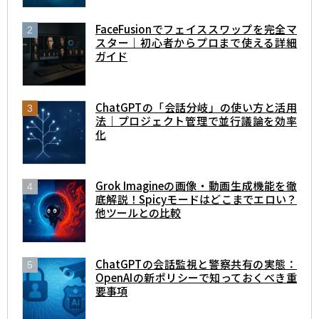
FaceFusionでフェイススワップを完全マ
スター｜初心者からプロまで使える詳細
ガイド
ChatGPTの「会話分岐」の使い方と活用
法｜プロジェクト管理で並行議論を効率
化
Grok Imagineの画像・動画生成機能を徹
底解説！Spicyモードはどこまでエロい？
他ツールとの比較
ChatGPTの会話監視と警察共有の実態：
OpenAIの新ポリシーで知っておくべき重
要事項