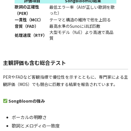
評価項目
SongBloomの結果
歌詞の正確性
最低エラー率（AIが正しい歌詞を歌
った）
（PER）
一貫性（MCC）
テーマと構造の維持で他を上回る
音質（FAD）
最高水準のSunoにほぼ匹敵
大型モデル（YuE）より高速で高品
処理速度（RTF）
質
主観評価も含む総合テスト
PERやFADなど客観指標で優位性を示すとともに、専門家による主
観評価（MOS）でも競合に匹敵する結果を報告されています。
SongBloomの強み
ボーカルの明瞭さ
歌詞とメロディの一致度