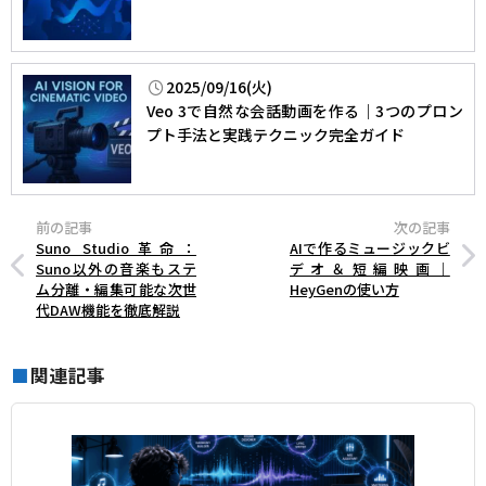
2025/09/16(火)
Veo 3で自然な会話動画を作る｜3つのプロン
プト手法と実践テクニック完全ガイド
前の記事
次の記事
Suno Studio革命：
AIで作るミュージックビ
Suno以外の音楽もステ
デオ＆短編映画｜
ム分離・編集可能な次世
HeyGenの使い方
代DAW機能を徹底解説
関連記事
■