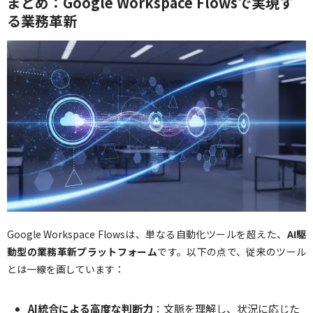
まとめ：Google Workspace Flowsで実現す
る業務革新
Google Workspace Flowsは、単なる自動化ツールを超えた、
AI駆
動型の業務革新プラットフォーム
です。以下の点で、従来のツール
とは一線を画しています：
AI統合による高度な判断力
：文脈を理解し、状況に応じた