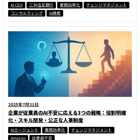
AI CEO
三井住友銀行
業務効率化
チェンジマネジメント
コンサルティング
AI検索
2025年7月31日
企業が従業員のAI不安に応える3つの戦略：役割明確
化・スキル開発・公正な人事制度
AIエージェント
業務効率化
チェンジマネジメント
Amazon
従業員不安