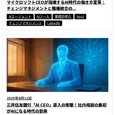
マイクロソフトCEOが指摘するAI時代の働き方変革：
チェンジマネジメントと職種統合の...
AIエージェント
AIツール
業務効率化
Veo3
チェンジマネジメント
LinkedIn
2025年8月12日
三井住友銀行「AI CEO」導入の衝撃！社内相談の最初
がAIになる時代の到来