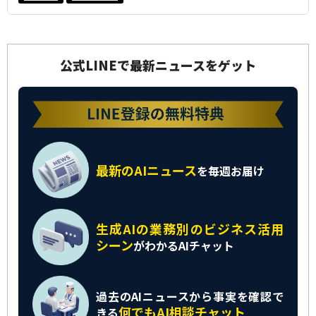
公式LINEで最新ニュースをゲット
最新のAIニュース
を
毎週お届け
生成AIの業務別の
ビジネス活用
シーン
がわかるAIチャット
過去のAIニュースから
事実を確認で
何でもAI相談チャット
きる