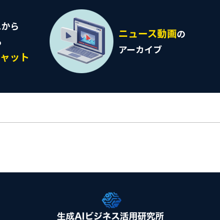
スから
ニュース動画
の
る
アーカイブ
チャット