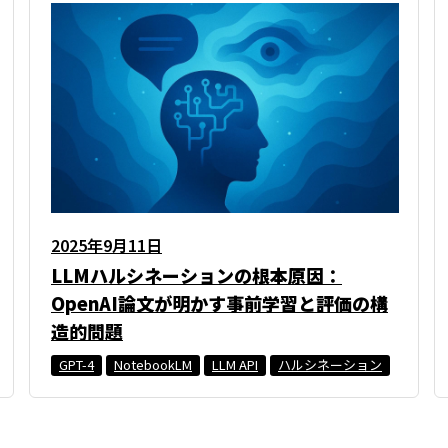
2025年9月11日
LLMハルシネーションの根本原因：
OpenAI論文が明かす事前学習と評価の構
造的問題
GPT-4
NotebookLM
LLM API
ハルシネーション