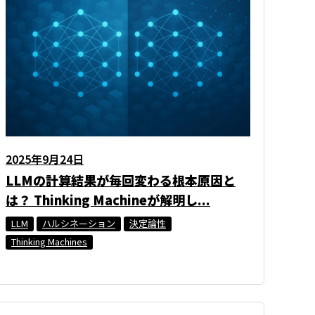
2025年9月24日
LLMの計算結果が毎回変わる根本原因と
は？ Thinking Machineが解明し...
LLM
ハルシネーション
決定論性
Thinking Machines