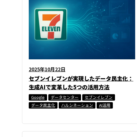
2025年10月22日
セブンイレブンが実現したデータ民主化：
生成AIで変革した5つの活用方法
Google
データセンター
セブンイレブン
データ民主化
ハルシネーション
AI活用