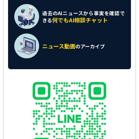
過去のAIニュースから
事実を確認で
何でもAI相談チャット
きる
ニュース動画
の
アーカイブ