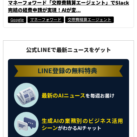
マネーフォワード「交際費精算エージェント」でSlack
完結の経費申請が実現！AIが変...
Google
マネーフォワード
交際費精算エージェント
公式LINEで最新ニュースをゲット
最新のAIニュース
を
毎週お届け
生成AIの業務別の
ビジネス活用
シーン
がわかるAIチャット