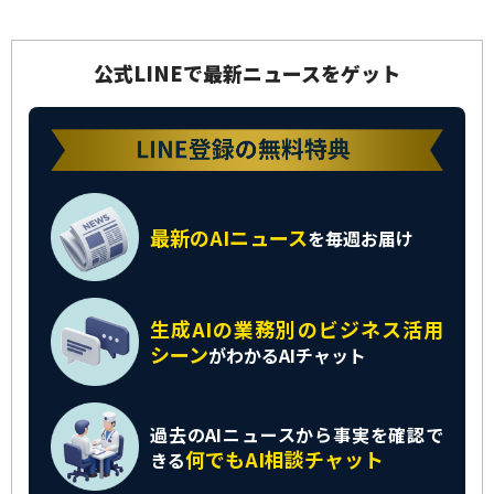
公式LINEで最新ニュースをゲット
最新のAIニュース
を
毎週お届け
生成AIの業務別の
ビジネス活用
シーン
がわかるAIチャット
過去のAIニュースから
事実を確認で
何でもAI相談チャット
きる