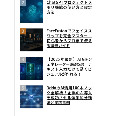
ChatGPTプロジェクトメ
モリ機能の使い方と設定
方法
FaceFusionでフェイスス
ワップを完全マスター｜
初心者からプロまで使え
る詳細ガイド
【2025年最新】AI GIFジ
ェネレーター厳選5選｜テ
キスト入力だけで動くビ
ジュアルが作れる！
DeNAのAI活用100本ノッ
ク全解析！企業のAI導入
を成功させる体系的分類
法と実践事例