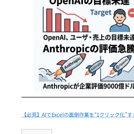
【必見】AIでExcelの面倒作業を“1クリック化”す