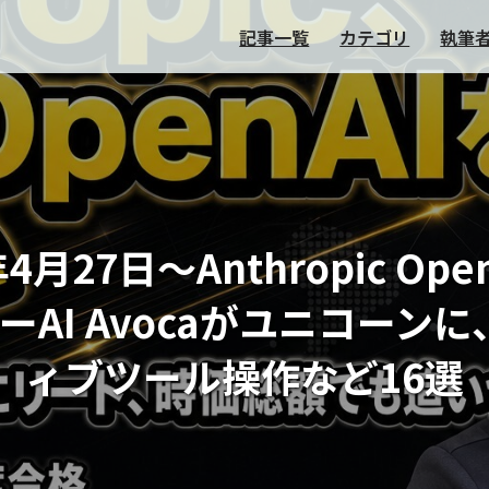
記事一覧
カテゴリ
執筆
年4月27日～Anthropic O
I Avocaがユニコーンに
ィブツール操作など16選