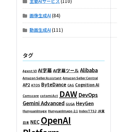
主要AIサービス
(110)
画像生成AI
(84)
動画生成AI
(111)
タグ
Alibaba
AI字幕
AI字幕ツール
Agent V3
Amazon Seller Assistant
Amazon Seller Central
ByteDance
AP2
Cognition AI
ATOS
CAG
DAW
DevOps
Comscore
cotomi Act
Gemini Advanced
HeyGen
GUGA
HunyuanImage
HunyuanImage-2.1
IndexTTS2
JR東
OpenAI
NEC
日本