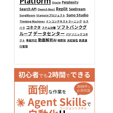
Platform
Perplexity
Oracle
Replit
Search API
SeeDream
Qwen3-Next
Suno Studio
SongBloom
Stargateプロジェクト
Thinking Machines
インコンテキストラーニング
カス
ソフトバンクグ
コネクタ
ハラ
ステム分離
データセンター
ループ
パナソニックコネ
動画解析AI
クト
事故対応
暗黙知
決定論性
鉄道運
行管理