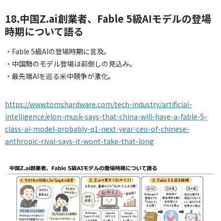
18.中国Z.ai創業者、Fable 5級AIモデルの登場
時期について語る
・Fable 5級AIの登場時期に言及。
・中国勢のモデル登場は前倒しの見込み。
・最先端AIを巡る米中競争が激化。
https://www.tomshardware.com/tech-industry/artificial-
intelligence/elon-musk-says-that-china-will-have-a-fable-5-
class-ai-model-probably-q1-next-year-ceo-of-chinese-
anthropic-rival-says-it-wont-take-that-long