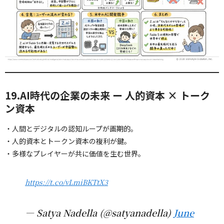
19.AI時代の企業の未来 ー 人的資本 × トーク
ン資本
・人間とデジタルの認知ループが画期的。
・人的資本とトークン資本の複利が鍵。
・多様なプレイヤーが共に価値を生む世界。
https://t.co/vLmiBKTtX3
— Satya Nadella (@satyanadella)
June