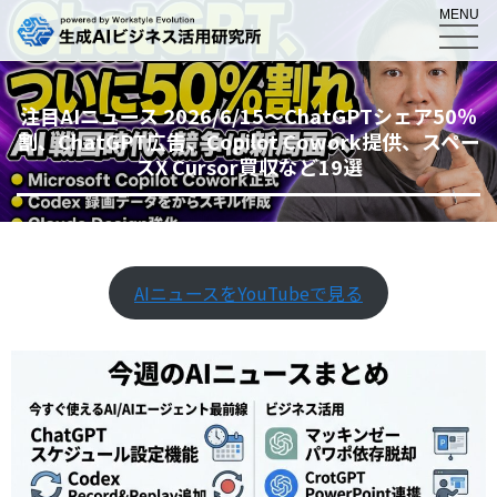
MENU
注目AIニュース 2026/6/15～ChatGPTシェア50％
割、ChatGPT広告、Copilot Cowork提供、スペー
スX Cursor買収など19選
AIニュースをYouTubeで見る