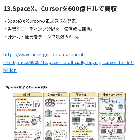
13.SpaceX、Cursorを600億ドルで買収
・SpaceXがCursorの正式買収を発表。
・劣勢なコーディング分野を一気呵成に補填。
・計算力と開発者データで最強のAIへ。
https://www.theverge.com/ai-artificial-
intelligence/950571/spacex-is-officially-buying-cursor-for-60-
billion