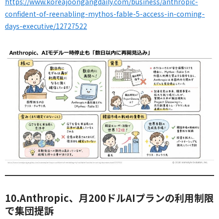
https://www.koreajoongangdaily.com/business/anthropic-
confident-of-reenabling-mythos-fable-5-access-in-coming-
days-executive/12727522
10.Anthropic、月200ドルAIプランの利用制限
で集団提訴