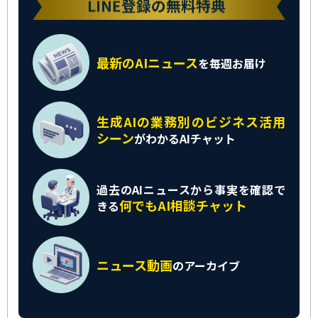
最新のAIニュース
を
毎週お届け
生成AIの業務別の
ビジネス活用
シーン
がわかるAIチャット
過去のAIニュースから
事実を確認で
何でもAI相談チャット
きる
ニュース動画
の
アーカイブ