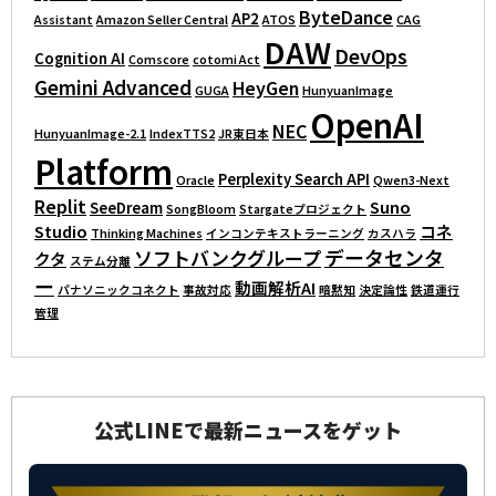
ByteDance
AP2
Assistant
Amazon Seller Central
ATOS
CAG
DAW
DevOps
Cognition AI
Comscore
cotomi Act
Gemini Advanced
HeyGen
GUGA
HunyuanImage
OpenAI
NEC
HunyuanImage-2.1
IndexTTS2
JR東日本
Platform
Perplexity Search API
Oracle
Qwen3-Next
Replit
Suno
SeeDream
SongBloom
Stargateプロジェクト
Studio
コネ
Thinking Machines
インコンテキストラーニング
カスハラ
データセンタ
ソフトバンクグループ
クタ
ステム分離
ー
動画解析AI
パナソニックコネクト
事故対応
暗黙知
決定論性
鉄道運行
管理
公式LINEで最新ニュースをゲット