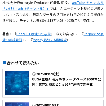
株式会社Workstyle Evolution代表取締役。
YouTubeチャンネル
「いけともch（チャンネル）」
では、 AIエージェント時代の必須ノ
ウハウ・スキルや、最新AIツールの活用法を独自のビジネス視点か
ら解説し、 チャンネル登録数は18万人超（2025年7月時点）。
著書：
『
ChatGPT最強の仕事術
』（4万部突破）、 『
Perplexity 最
強のAI検索術
』、 『
Mapify 最強のAI理解術
』
合わせて読みたい
■
2025/09/20(土)
GUGA生成AI活用事例データベース1000件公
開！業界別検索とChatGPT連携で効率化
2025/08/10(日)