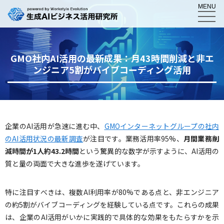
MENU
GMO社内AI活用の最新成果：月43時間削減と非エ
ンジニア5割がバイブコーディング活用
企業のAI活用が急速に進む中、
GMOインターネットグループの社内
のAI活用状況の最新調査
が注目です。業務活用率95%、
月間業務削
減時間が1人約43.2時間
という驚異的な数字が示すように、AI活用の
質と量の両面で大きな進歩を遂げています。
特に注目すべきは、複数AI利用率が80%である点と、非エンジニア
の約5割がバイブコーディングを経験している点です。これらの成果
は、企業のAI活用がいかに実践的で具体的な効果をもたらすかを示