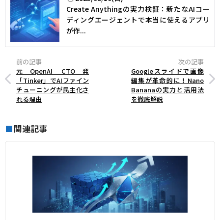
Create Anythingの実力検証：新たなAIコー
ディングエージェントで本当に使えるアプリ
が作...
前の記事
次の記事
元OpenAI CTO発
Googleスライドで画像
「Tinker」でAIファイン
編集が革命的に！Nano
チューニングが民主化さ
Bananaの実力と活用法
れる理由
を徹底解説
関連記事
■