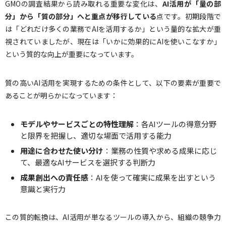
GMOの調査結果から読み取れる重要な変化は、
AI活用が「量の部
分」から「質の部分」へと重点が移行している
点です。初期段階で
は「どれだけ多くの業務でAIを活用するか」という量的な拡大が重
視されていましたが、現在は「いかに効果的にAIを使いこなすか」
という質的な向上が重要になっています。
質の高いAI活用を実現するための条件として、以下の要素が重要で
あることが明らかになっています：
モデルやサービスごとの特性理解
：各AIツールの得意分野
と限界を把握し、適切な場面で活用する能力
用途に合わせた使い分け
：業務の性質や求める成果に応じ
て、最適なAIサービスを選択する判断力
成果創出への責任感
：AIを使って確実に成果を出すという
意識と実行力
この質的転換は、AI活用が単なるツールの導入から、組織の競争力