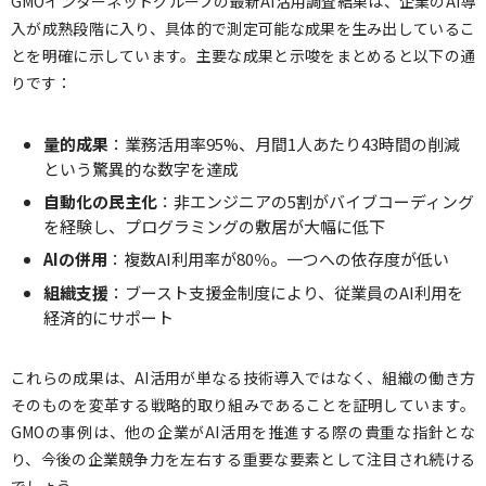
GMOインターネットグループの最新AI活用調査結果は、企業のAI導
入が成熟段階に入り、具体的で測定可能な成果を生み出しているこ
とを明確に示しています。主要な成果と示唆をまとめると以下の通
りです：
量的成果
：業務活用率95%、月間1人あたり43時間の削減
という驚異的な数字を達成
自動化の民主化
：非エンジニアの5割がバイブコーディング
を経験し、プログラミングの敷居が大幅に低下
AIの併用
：複数AI利用率が80％。一つへの依存度が低い
組織支援
：ブースト支援金制度により、従業員のAI利用を
経済的にサポート
これらの成果は、AI活用が単なる技術導入ではなく、組織の働き方
そのものを変革する戦略的取り組みであることを証明しています。
GMOの事例は、他の企業がAI活用を推進する際の貴重な指針とな
り、今後の企業競争力を左右する重要な要素として注目され続ける
でしょう。