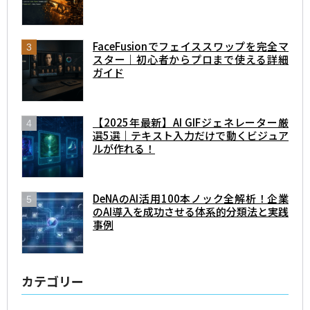
FaceFusionでフェイススワップを完全マ
スター｜初心者からプロまで使える詳細
ガイド
【2025年最新】AI GIFジェネレーター厳
選5選｜テキスト入力だけで動くビジュア
ルが作れる！
DeNAのAI活用100本ノック全解析！企業
のAI導入を成功させる体系的分類法と実践
事例
カテゴリー