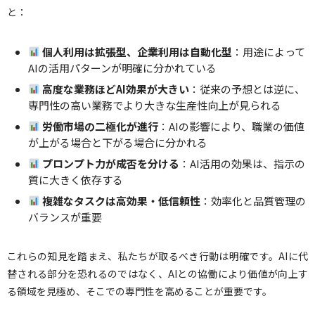
と：
個人利用は拡張型、企業利用は自動化型
：用途によって
AIの活用パターンが明確に分かれている
高度な業務ほどAI効果が大きい
：従来の予想とは逆に、
専門性の高い業務でより大きな生産性向上が見られる
労働市場の二極化が進行
：AIの影響により、職業の価値
が上がる場合と下がる場合に分かれる
プロンプト力が成否を分ける
：AI活用の効果は、指示の
質に大きく依存する
複雑なタスクは高効果・低信頼性
：効率化と品質管理の
バランスが重要
これらの知見を踏まえ、私たちが取るべき行動は明確です。AIに代
替される部分を恐れるのではなく、AIとの協働により価値が向上す
る領域を見極め、そこでの専門性を高めることが重要です。