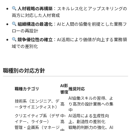
人材戦略の再構築
：スキルレス化とアップスキリングの
両方に対応した人材育成
組織構造の最適化
：AIと人間の協働を前提とした業務フ
ローの再設計
競争優位性の確立
：AI活用により価値が向上する業務領
域での差別化
職種別の対応方針
AI影
職種カテゴリ
推奨対応
響度
AI協働スキルの習得、よ
技術系（エンジニア、デ
高
り高次の設計業務への集
ータサイエンティスト）
中
クリエイティブ系（デザ
中-
AI活用による生産性向
イナー、ライター）
高
上、創造性の差別化
管理・企画系（マネージ
戦略的判断力の強化、AI
中