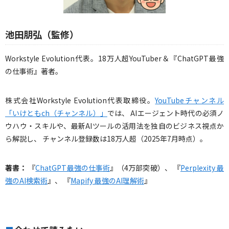
池田朋弘（監修）
Workstyle Evolution代表。18万人超YouTuber＆『ChatGPT最強
の仕事術』著者。
株式会社Workstyle Evolution代表取締役。
YouTubeチャンネル
「いけともch（チャンネル）」
では、 AIエージェント時代の必須ノ
ウハウ・スキルや、最新AIツールの活用法を独自のビジネス視点か
ら解説し、 チャンネル登録数は18万人超（2025年7月時点）。
著書：
『
ChatGPT最強の仕事術
』（4万部突破）、 『
Perplexity 最
強のAI検索術
』、 『
Mapify 最強のAI理解術
』