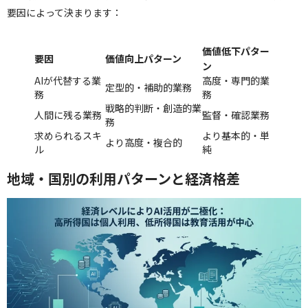
要因によって決まります：
価値低下パター
要因
価値向上パターン
ン
AIが代替する業
高度・専門的業
定型的・補助的業務
務
務
戦略的判断・創造的業
人間に残る業務
監督・確認業務
務
求められるスキ
より基本的・単
より高度・複合的
ル
純
地域・国別の利用パターンと経済格差