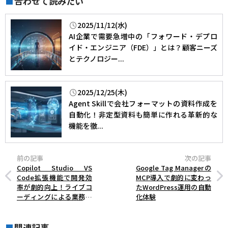
合わせて読みたい
■
2025/11/12(水)
AI企業で需要急増中の「フォワード・デプロ
イド・エンジニア（FDE）」とは？顧客ニーズ
とテクノロジー...
2025/12/25(木)
Agent Skillで会社フォーマットの資料作成を
自動化！非定型資料も簡単に作れる革新的な
機能を徹...
前の記事
次の記事
Copilot Studio VS
Google Tag Managerの
Code拡張機能で開発効
MCP導入で劇的に変わっ
率が劇的向上！ライブコ
たWordPress運用の自動
ーディングによる業務自
化体験
動化の新時代
関連記事
■