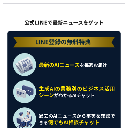
公式LINEで最新ニュースをゲット
最新のAIニュース
を
毎週お届け
生成AIの業務別の
ビジネス活用
シーン
がわかるAIチャット
過去のAIニュースから
事実を確認で
何でもAI相談チャット
きる