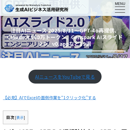
MENU
注目AIニュース 2025/8/11～GPT-4o再提供、
Claude 4 100万トークン、Genspark AIスライド
2.0、v0.appなど19選
AIニュースをYouTubeで見る
【必見】AIでExcelの面倒作業を“1クリック化”する
目次
[
表示
]