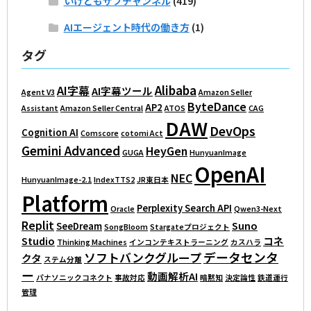
いけともサブチャンネル
(419)
AIエージェント時代の働き方
(1)
タグ
Alibaba
AI字幕
AI字幕ツール
Agent V3
Amazon Seller
ByteDance
AP2
Assistant
Amazon Seller Central
ATOS
CAG
DAW
DevOps
Cognition AI
Comscore
cotomi Act
Gemini Advanced
HeyGen
GUGA
HunyuanImage
OpenAI
NEC
HunyuanImage-2.1
IndexTTS2
JR東日本
Platform
Perplexity Search API
Oracle
Qwen3-Next
Replit
Suno
SeeDream
SongBloom
Stargateプロジェクト
Studio
コネ
Thinking Machines
インコンテキストラーニング
カスハラ
データセンタ
ソフトバンクグループ
クタ
ステム分離
ー
動画解析AI
パナソニックコネクト
事故対応
暗黙知
決定論性
鉄道運行
管理