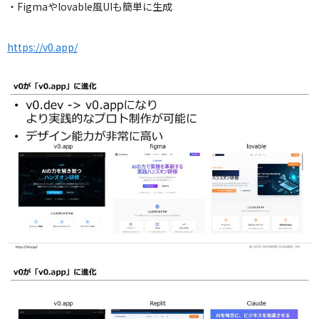
・Figmaやlovable風UIも簡単に生成
https://v0.app/