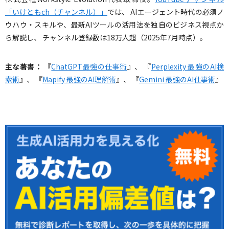
「いけともch（チャンネル）」
では、 AIエージェント時代の必須ノ
ウハウ・スキルや、最新AIツールの活用法を独自のビジネス視点か
ら解説し、 チャンネル登録数は18万人超（2025年7月時点）。
主な著書：
『
ChatGPT最強の仕事術
』、 『
Perplexity 最強のAI検
索術
』、 『
Mapify 最強のAI理解術
』、 『
Gemini 最強のAI仕事術
』