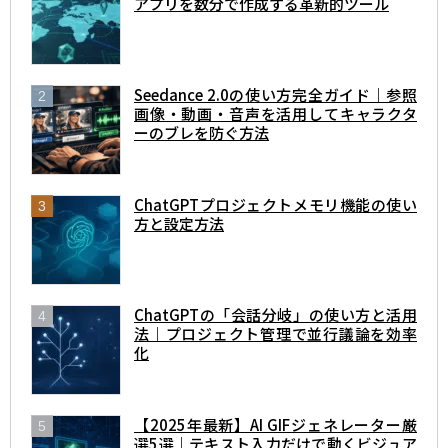
アプリを数分で作成する革新的ツール
Seedance 2.0の使い方完全ガイド｜参照
画像・動画・音声を活用してキャラクタ
ーのブレを防ぐ方法
ChatGPTプロジェクトメモリ機能の使い
方と設定方法
ChatGPTの「会話分岐」の使い方と活用
法｜プロジェクト管理で並行議論を効率
化
【2025年最新】AI GIFジェネレーター厳
選5選｜テキスト入力だけで動くビジュア