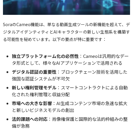
SoraのCameo機能は、単なる動画生成ツールの新機能を超えて、デ
ジタルアイデンティティとAIキャラクターの新しい生態系を構築す
る可能性を秘めています。以下の要点が特に重要です：
独立プラットフォーム化の必然性
：Cameoは汎用的なデー
タ形式として、様々なAIアプリケーションで活用される
デジタル認証の重要性
：ブロックチェーン技術を活用した
強固な認証システムが不可欠
新しい権利管理モデル
：スマートコントラクトによる自動
化された権利管理と収益分配
市場への大きな影響
：AI生成コンテンツ市場の急速な拡大
と新しいビジネスモデルの創出
法的課題への対応
：肖像権保護と国際的な法的枠組みの整
備が急務