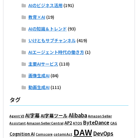
AIのビジネス活用
(191)
教育×AI
(19)
AIの知識＆トレンド
(93)
いけともサブチャンネル
(419)
AIエージェント時代の働き方
(1)
主要AIサービス
(110)
画像生成AI
(84)
動画生成AI
(111)
タグ
Alibaba
AI字幕
AI字幕ツール
Agent V3
Amazon Seller
ByteDance
AP2
Assistant
Amazon Seller Central
ATOS
CAG
DAW
DevOps
Cognition AI
Comscore
cotomi Act