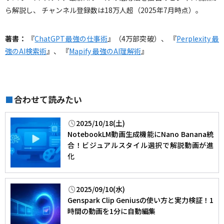
ら解説し、 チャンネル登録数は18万人超（2025年7月時点）。
著書：
『
ChatGPT最強の仕事術
』（4万部突破）、 『
Perplexity 最
強のAI検索術
』、 『
Mapify 最強のAI理解術
』
合わせて読みたい
■
2025/10/18(土)
NotebookLM動画生成機能にNano Banana統
合！ビジュアルスタイル選択で解説動画が進
化
2025/09/10(水)
Genspark Clip Geniusの使い方と実力検証！1
時間の動画を1分に自動編集