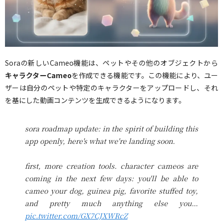
Soraの新しいCameo機能は、ペットやその他のオブジェクトから
キャラクターCameo
を作成できる機能です。この機能により、ユー
ザーは自分のペットや特定のキャラクターをアップロードし、それ
を基にした動画コンテンツを生成できるようになります。
sora roadmap update: in the spirit of building this
app openly, here's what we're landing soon.
first, more creation tools. character cameos are
coming in the next few days: you'll be able to
cameo your dog, guinea pig, favorite stuffed toy,
and pretty much anything else you…
pic.twitter.com/GX7CJXWRcZ