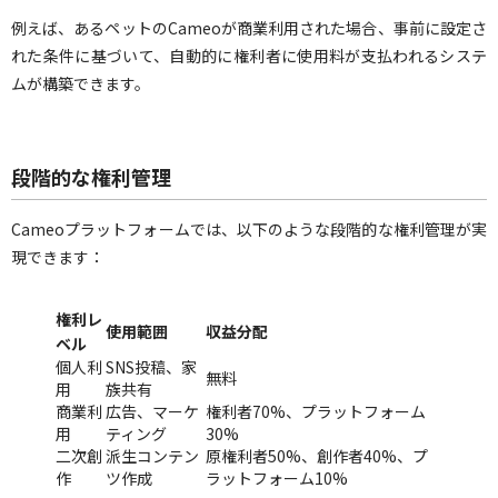
例えば、あるペットのCameoが商業利用された場合、事前に設定さ
れた条件に基づいて、自動的に権利者に使用料が支払われるシステ
ムが構築できます。
段階的な権利管理
Cameoプラットフォームでは、以下のような段階的な権利管理が実
現できます：
権利レ
使用範囲
収益分配
ベル
個人利
SNS投稿、家
無料
用
族共有
商業利
広告、マーケ
権利者70%、プラットフォーム
用
ティング
30%
二次創
派生コンテン
原権利者50%、創作者40%、プ
作
ツ作成
ラットフォーム10%