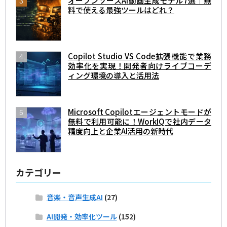
オープンソースAI動画生成モデル7選｜無
料で使える最強ツールはどれ？
Copilot Studio VS Code拡張機能で業務
効率化を実現！開発者向けライブコーデ
ィング環境の導入と活用法
Microsoft Copilotエージェントモードが
無料で利用可能に！WorkIQで社内データ
精度向上と企業AI活用の新時代
カテゴリー
音楽・音声生成AI
(27)
AI開発・効率化ツール
(152)