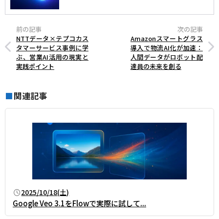
前の記事
次の記事
NTTデータ×テプコカス
Amazonスマートグラス
タマーサービス事例に学
導入で物流AI化が加速：
ぶ、営業AI活用の現実と
人間データがロボット配
実践ポイント
達員の未来を創る
関連記事
■
2025/10/18(土)
Google Veo 3.1をFlowで実際に試して...