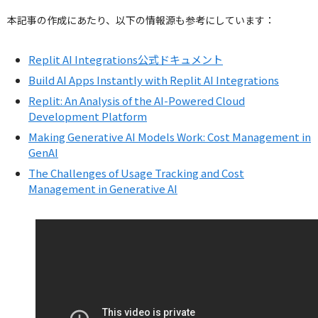
本記事の作成にあたり、以下の情報源も参考にしています：
Replit AI Integrations公式ドキュメント
Build AI Apps Instantly with Replit AI Integrations
Replit: An Analysis of the AI-Powered Cloud
Development Platform
Making Generative AI Models Work: Cost Management in
GenAI
The Challenges of Usage Tracking and Cost
Management in Generative AI