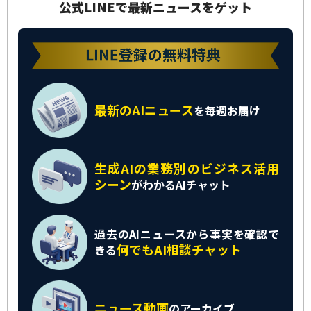
公式LINEで最新ニュースをゲット
最新のAIニュース
を
毎週お届け
生成AIの業務別の
ビジネス活用
シーン
がわかるAIチャット
過去のAIニュースから
事実を確認で
何でもAI相談チャット
きる
ニュース動画
の
アーカイブ