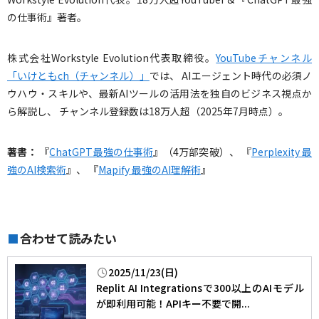
の仕事術』著者。
株式会社Workstyle Evolution代表取締役。
YouTubeチャンネル
「いけともch（チャンネル）」
では、 AIエージェント時代の必須ノ
ウハウ・スキルや、最新AIツールの活用法を独自のビジネス視点か
ら解説し、 チャンネル登録数は18万人超（2025年7月時点）。
著書：
『
ChatGPT最強の仕事術
』（4万部突破）、 『
Perplexity 最
強のAI検索術
』、 『
Mapify 最強のAI理解術
』
合わせて読みたい
■
2025/11/23(日)
Replit AI Integrationsで300以上のAIモデル
が即利用可能！APIキー不要で開...