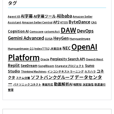
タグ
Alibaba
AI字幕
AI字幕ツール
Agent V3
Amazon Seller
ByteDance
AP2
Assistant
Amazon Seller Central
ATOS
CAG
DAW
DevOps
Cognition AI
Comscore
cotomi Act
Gemini Advanced
HeyGen
GUGA
HunyuanImage
OpenAI
NEC
HunyuanImage-2.1
IndexTTS2
JR東日本
Platform
Perplexity Search API
Oracle
Qwen3-Next
Replit
Suno
SeeDream
SongBloom
Stargateプロジェクト
Studio
コネ
Thinking Machines
インコンテキストラーニング
カスハラ
データセンタ
ソフトバンクグループ
クタ
ステム分離
ー
動画解析AI
パナソニックコネクト
事故対応
暗黙知
決定論性
鉄道運行
管理