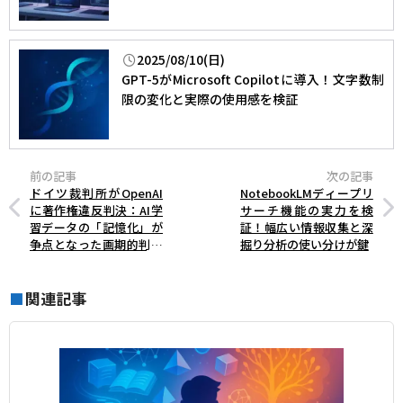
2025/08/10(日)
GPT-5がMicrosoft Copilotに導入！文字数制
限の変化と実際の使用感を検証
前の記事
次の記事
ドイツ裁判所がOpenAI
NotebookLMディープリ
に著作権違反判決：AI学
サーチ機能の実力を検
習データの「記憶化」が
証！幅広い情報収集と深
争点となった画期的判決
掘り分析の使い分けが鍵
の影響
関連記事
■