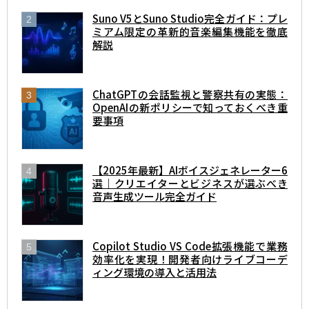
Suno V5とSuno Studio完全ガイド：プレ
ミアム限定の革新的音楽編集機能を徹底
解説
ChatGPTの会話監視と警察共有の実態：
OpenAIの新ポリシーで知っておくべき重
要事項
【2025年最新】AIボイスジェネレーター6
選｜クリエイターとビジネスが選ぶべき
音声生成ツール完全ガイド
Copilot Studio VS Code拡張機能で業務
効率化を実現！開発者向けライブコーデ
ィング環境の導入と活用法