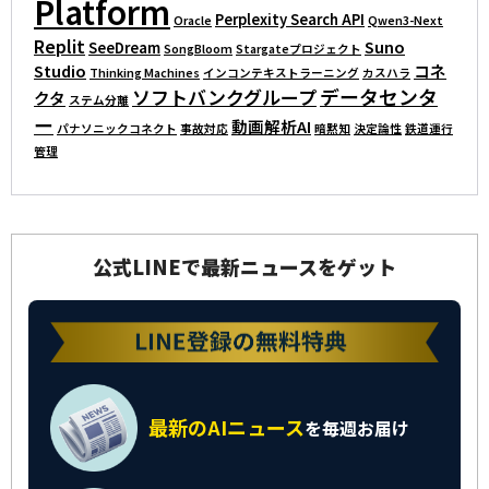
Platform
Perplexity Search API
Oracle
Qwen3-Next
Replit
Suno
SeeDream
SongBloom
Stargateプロジェクト
Studio
コネ
Thinking Machines
インコンテキストラーニング
カスハラ
データセンタ
ソフトバンクグループ
クタ
ステム分離
ー
動画解析AI
パナソニックコネクト
事故対応
暗黙知
決定論性
鉄道運行
管理
公式LINEで最新ニュースをゲット
最新のAIニュース
を
毎週お届け