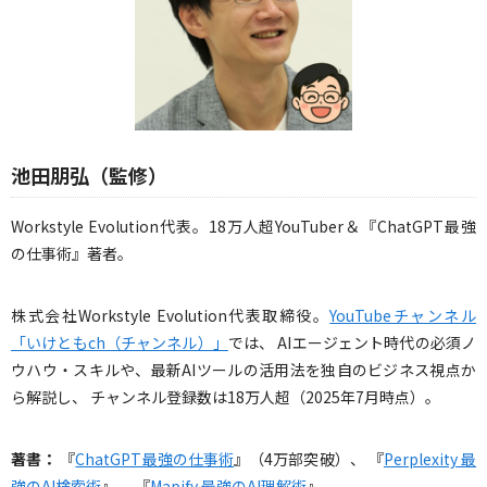
池田朋弘（監修）
Workstyle Evolution代表。18万人超YouTuber＆『ChatGPT最強
の仕事術』著者。
株式会社Workstyle Evolution代表取締役。
YouTubeチャンネル
「いけともch（チャンネル）」
では、 AIエージェント時代の必須ノ
ウハウ・スキルや、最新AIツールの活用法を独自のビジネス視点か
ら解説し、 チャンネル登録数は18万人超（2025年7月時点）。
著書：
『
ChatGPT最強の仕事術
』（4万部突破）、 『
Perplexity 最
強のAI検索術
』、 『
Mapify 最強のAI理解術
』