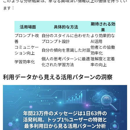
このような分析結果は、単なる興味深い情報以上の価値を持ってい
ます：
期待される効
活用場面
具体的な方法
果
プロンプト改
自分のスタイルに合わせた
より効果的な
善
プロンプト設計
AI活用
コミュニケー
他者との協働
自分の傾向を意識した対話
ション向上
効率化
個人の思考パターンに最適
理解度と定着
学習効率化
化された学習方法
率の向上
利用データから見える活用パターンの洞察