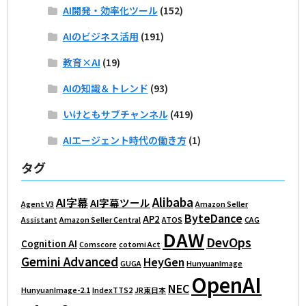
AI開発・効率化ツール
(152)
AIのビジネス活用
(191)
教育×AI
(19)
AIの知識＆トレンド
(93)
いけともサブチャンネル
(419)
AIエージェント時代の働き方
(1)
タグ
Alibaba
AI字幕
AI字幕ツール
Agent V3
Amazon Seller
ByteDance
AP2
Assistant
Amazon Seller Central
ATOS
CAG
DAW
DevOps
Cognition AI
Comscore
cotomi Act
Gemini Advanced
HeyGen
GUGA
HunyuanImage
OpenAI
NEC
HunyuanImage-2.1
IndexTTS2
JR東日本