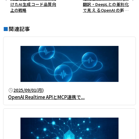
けたAI生成コード品質向
翻訳・DeepLとの差別化
上の戦略
で見えるOpenAIの新た
な入口戦略
関連記事
■
2025/09/01(月)
OpenAI Realtime APIとMCP連携で...