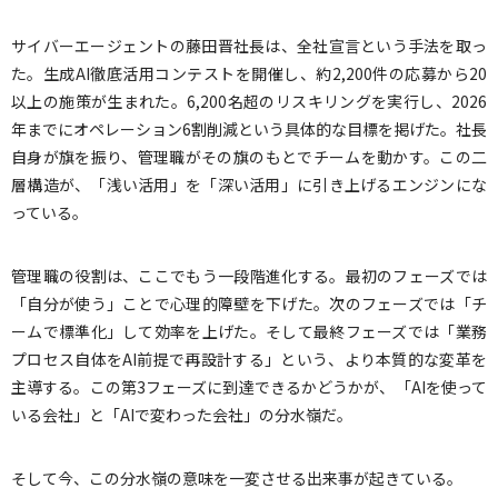
サイバーエージェントの藤田晋社長は、全社宣言という手法を取っ
た。生成AI徹底活用コンテストを開催し、約2,200件の応募から20
以上の施策が生まれた。6,200名超のリスキリングを実行し、2026
年までにオペレーション6割削減という具体的な目標を掲げた。社長
自身が旗を振り、管理職がその旗のもとでチームを動かす。この二
層構造が、「浅い活用」を「深い活用」に引き上げるエンジンにな
っている。
管理職の役割は、ここでもう一段階進化する。最初のフェーズでは
「自分が使う」ことで心理的障壁を下げた。次のフェーズでは「チ
ームで標準化」して効率を上げた。そして最終フェーズでは「業務
プロセス自体をAI前提で再設計する」という、より本質的な変革を
主導する。この第3フェーズに到達できるかどうかが、「AIを使って
いる会社」と「AIで変わった会社」の分水嶺だ。
そして今、この分水嶺の意味を一変させる出来事が起きている。