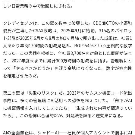
しい日常業務の中で後回しにされる。
クレディセゾンは、この壁を数字で破壊した。CDO兼CTOの小野和
俊氏が主導したCSAX戦略は、2025年9月に始動。315名のパイロッ
ト部隊が2025年6月から8月の約1ヶ月強で叩き出した成果は、社員1
人あたり年間170時間の削減見込み、ROI 954%という圧倒的な数字
だった。この実績を根拠に、全社員3,700名を対象とした展開が決ま
り、2027年度末までに累計300万時間の削減を目指す。管理職にと
って「やるべきかどうか」を迷う余地はなくなった。数字が方向性
を確定させたのだ。
第二の壁は「失敗のリスク」だ。2023年のサムスン機密コード流出
事故は、多くの管理職にAI活用への恐怖を植えつけた。「部下がAI
に機密情報を入力してしまったら」「生成された内容が間違ってい
たら」。この恐怖は合理的だが、対処法を誤ると逆効果になる。
AIの全面禁止は、シャドーAI——社員が個人アカウントで勝手にAI