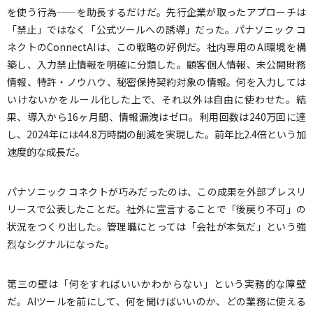
を使う行為——を助長するだけだ。先行企業が取ったアプローチは
「禁止」ではなく「公式ツールへの誘導」だった。パナソニック コ
ネクトのConnectAIは、この戦略の好例だ。社内専用のAI環境を構
築し、入力禁止情報を明確に分類した。顧客個人情報、未公開財務
情報、特許・ノウハウ、秘密保持契約対象の情報。何を入力しては
いけないかをルール化した上で、それ以外は自由に使わせた。結
果、導入から16ヶ月間、情報漏洩はゼロ。利用回数は240万回に達
し、2024年には44.8万時間の削減を実現した。前年比2.4倍という加
速度的な成長だ。
パナソニック コネクトが巧みだったのは、この成果を外部プレスリ
リースで公表したことだ。社外に宣言することで「後戻り不可」の
状況をつくり出した。管理職にとっては「会社が本気だ」という強
烈なシグナルになった。
第三の壁は「何をすればいいかわからない」という実務的な障壁
だ。AIツールを前にして、何を聞けばいいのか、どの業務に使える