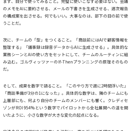
まず、自分で使ってみること。完璧に使いこなす必要はない。会議
のメモをAIに要約させる、メールの下書きを生成させる、週次報告
の構成案を出させる。何でもいい。大事なのは、部下の目の前で使
うことだ。
次に、チームの「型」をつくること。「商談前にはAIで顧客情報を
整理する」「議事録は録音データからAIに生成させる」。具体的な
業務シーンとAIの使い方をセットにして、チームのルーティンに組
み込む。ゴルヴィッツァーのIf-Thenプランニングの原理そのもの
だ。
そして、成果を数字で語ること。「このやり方で週に2時間浮いた」
「商談準備が3分の1になった」。具体的な数字は、隣のチームにも
上層部にも、何より自分のチームのメンバーにも響く。クレディセ
ゾンがROI 954%という数字でパイロットから全社展開への道を開
いたように、小さな数字が大きな変化の起点になる。