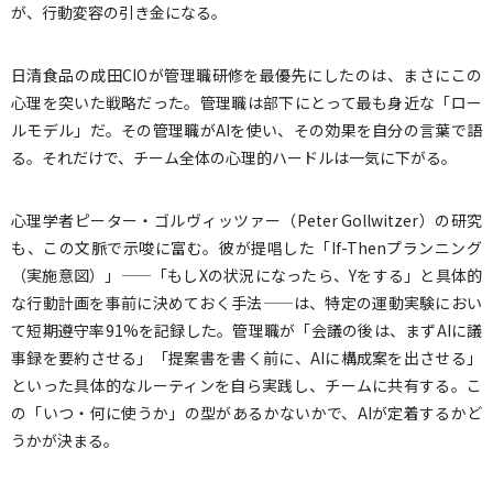
が、行動変容の引き金になる。
日清食品の成田CIOが管理職研修を最優先にしたのは、まさにこの
心理を突いた戦略だった。管理職は部下にとって最も身近な「ロー
ルモデル」だ。その管理職がAIを使い、その効果を自分の言葉で語
る。それだけで、チーム全体の心理的ハードルは一気に下がる。
心理学者ピーター・ゴルヴィッツァー（Peter Gollwitzer）の研究
も、この文脈で示唆に富む。彼が提唱した「If-Thenプランニング
（実施意図）」——「もしXの状況になったら、Yをする」と具体的
な行動計画を事前に決めておく手法——は、特定の運動実験におい
て短期遵守率91%を記録した。管理職が「会議の後は、まずAIに議
事録を要約させる」「提案書を書く前に、AIに構成案を出させる」
といった具体的なルーティンを自ら実践し、チームに共有する。こ
の「いつ・何に使うか」の型があるかないかで、AIが定着するかど
うかが決まる。