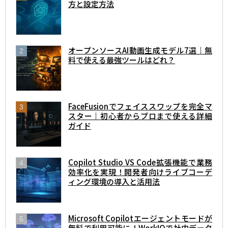
方と設定方法
オープンソースAI動画生成モデル7選｜無
料で使える最強ツールはどれ？
FaceFusionでフェイススワップを完全マ
スター｜初心者からプロまで使える詳細
ガイド
Copilot Studio VS Code拡張機能で業務
効率化を実現！開発者向けライブコーデ
ィング環境の導入と活用法
Microsoft Copilotエージェントモードが
無料で利用可能に！WorkIQで社内データ