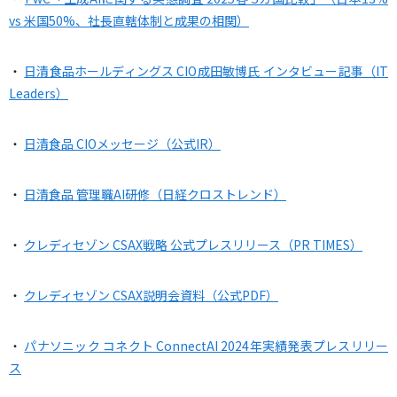
vs 米国50%、社長直轄体制と成果の相関）
・
日清食品ホールディングス CIO成田敏博氏 インタビュー記事（IT
Leaders）
・
日清食品 CIOメッセージ（公式IR）
・
日清食品 管理職AI研修（日経クロストレンド）
・
クレディセゾン CSAX戦略 公式プレスリリース（PR TIMES）
・
クレディセゾン CSAX説明会資料（公式PDF）
・
パナソニック コネクト ConnectAI 2024年実績発表プレスリリー
ス