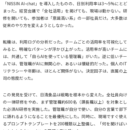
「NISSIN AI-chat」を導入したものの、日別利用率は3〜5%にとど
まった。経営会議で「全社活用」を掲げても、現場は動かない。研
修を開いても、参加者は「意識高い系」の一部社員だけ。大多数は
従来のやり方を変えようとしなかった。
転機は、利用ログの分析だった。チームごとの活用率を可視化して
みると、明確なパターンが浮かび上がった。活用率が高いチームに
は、共通して「自らAIを使っている管理職」がいた。逆に低いチー
ムでは、管理職がAIに無関心か、あるいは懐疑的だった。個人のIT
リテラシーや年齢は、ほとんど関係がない。決定因子は、直属の上
司の態度だった。
この発見を受けて、日清食品は戦略を根本から変えた。全社員向け
の一律研修をやめ、まず管理職約600名（課長職以上）を対象とし
た必須AI研修を実施した。管理職が自分で使い、自分の言葉で部下
に語れるようになることを最優先にした。同時に、現場ですぐ使え
るプロンプトテンプレートを200種類以上整備し、「何を聞けばい