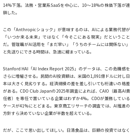
14%下落。法務・営業系SaaSを中心に、10〜18%の株価下落が連
鎖した。
この「Anthropicショック」が意味するのは、AIによる業務代替が
「いつか来る未来」ではなく「今そこにある現実」だということ
だ。管理職がAI活用を「まだ早い」「うちのチームには関係ない」
と先送りにできる時間は、急速に縮まっている。
Stanford HAI「AI Index Report 2025」のデータは、この危機感を
さらに増幅させる。民間のAI投資額は、米国の1,091億ドルに対し日
本は大きく見劣りする。経済規模の差を差し引いても桁違いの格差
がある。CDO Club Japanの2025年調査によれば、CAIO（最高AI責
任者）を専任で置いている企業はわずか4%。CDOが兼務している
ケースが41%にとどまる。東京商工リサーチの調査では、AI推進の
方針すら決めていない企業が半数を超えている。
だが、ここで思い出してほしい。日清食品は、巨額の投資ではなく