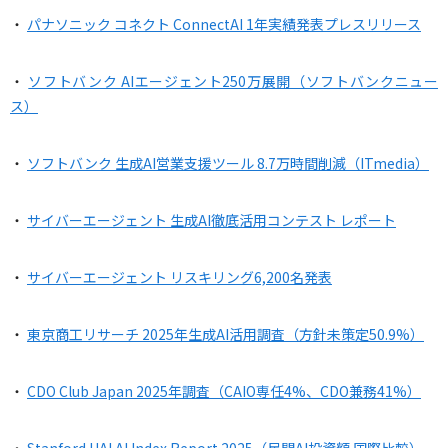
・
パナソニック コネクト ConnectAI 1年実績発表プレスリリース
・
ソフトバンク AIエージェント250万展開（ソフトバンクニュー
ス）
・
ソフトバンク 生成AI営業支援ツール 8.7万時間削減（ITmedia）
・
サイバーエージェント 生成AI徹底活用コンテスト レポート
・
サイバーエージェント リスキリング6,200名発表
・
東京商工リサーチ 2025年生成AI活用調査（方針未策定50.9%）
・
CDO Club Japan 2025年調査（CAIO専任4%、CDO兼務41%）
・
Stanford HAI AI Index Report 2025（民間AI投資額 国際比較）