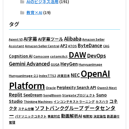
AIのビジネス活用
(191)
教育×AI
(19)
タグ
Alibaba
AI字幕
AI字幕ツール
Agent V3
Amazon Seller
ByteDance
AP2
Assistant
Amazon Seller Central
ATOS
CAG
DAW
DevOps
Cognition AI
Comscore
cotomi Act
Gemini Advanced
HeyGen
GUGA
HunyuanImage
OpenAI
NEC
HunyuanImage-2.1
IndexTTS2
JR東日本
Platform
Perplexity Search API
Oracle
Qwen3-Next
Replit
Suno
SeeDream
SongBloom
Stargateプロジェクト
Studio
コネ
Thinking Machines
インコンテキストラーニング
カスハラ
データセンタ
ソフトバンクグループ
クタ
ステム分離
ー
動画解析AI
パナソニックコネクト
事故対応
暗黙知
決定論性
鉄道運行
管理