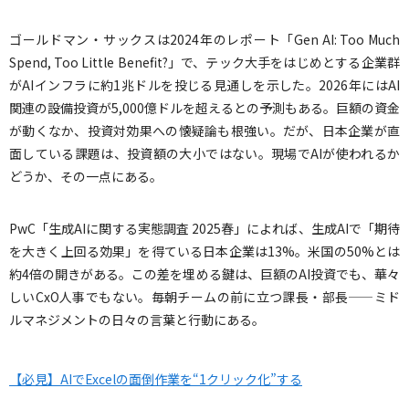
ゴールドマン・サックスは2024年のレポート「Gen AI: Too Much
Spend, Too Little Benefit?」で、テック大手をはじめとする企業群
がAIインフラに約1兆ドルを投じる見通しを示した。2026年にはAI
関連の設備投資が5,000億ドルを超えるとの予測もある。巨額の資金
が動くなか、投資対効果への懐疑論も根強い。だが、日本企業が直
面している課題は、投資額の大小ではない。現場でAIが使われるか
どうか、その一点にある。
PwC「生成AIに関する実態調査 2025春」によれば、生成AIで「期待
を大きく上回る効果」を得ている日本企業は13%。米国の50%とは
約4倍の開きがある。この差を埋める鍵は、巨額のAI投資でも、華々
しいCxO人事でもない。毎朝チームの前に立つ課長・部長——ミド
ルマネジメントの日々の言葉と行動にある。
【必見】AIでExcelの面倒作業を“1クリック化”する