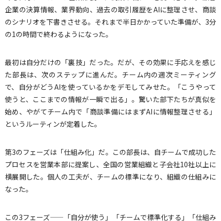
企業の決算情報、業界動向、過去の取引履歴をAIに整理させ、商談
のシナリオを下書きさせる。それまで半日かかっていた準備が、3分
の1の時間で終わるようになった。
最初は自分だけの「裏技」だった。だが、その効果に手応えを感じ
た部長は、次のステップに進んだ。チーム内の週次ミーティング
で、自分がどうAIを使っているかをデモしてみせた。「こうやって
使うと、ここまでの情報が一瞬で出る」。驚いた部下たちが真似を
始め、やがてチーム内で「商談準備にはまずAIに情報整理させる」
というルーティンが定着した。
第3のフェーズは「仕組み化」だ。この部長は、自チームで成功した
プロセスを営業本部に提案し、全国の営業組織と子会社10社以上に
横展開した。個人の工夫が、チームの標準になり、組織の仕組みに
なった。
この3フェーズ——「自分が使う」「チームで標準化する」「仕組み