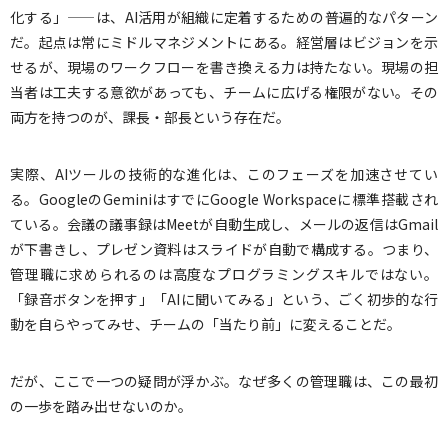
化する」——は、AI活用が組織に定着するための普遍的なパターン
だ。起点は常にミドルマネジメントにある。経営層はビジョンを示
せるが、現場のワークフローを書き換える力は持たない。現場の担
当者は工夫する意欲があっても、チームに広げる権限がない。その
両方を持つのが、課長・部長という存在だ。
実際、AIツールの技術的な進化は、このフェーズを加速させてい
る。GoogleのGeminiはすでにGoogle Workspaceに標準搭載され
ている。会議の議事録はMeetが自動生成し、メールの返信はGmail
が下書きし、プレゼン資料はスライドが自動で構成する。つまり、
管理職に求められるのは高度なプログラミングスキルではない。
「録音ボタンを押す」「AIに聞いてみる」という、ごく初歩的な行
動を自らやってみせ、チームの「当たり前」に変えることだ。
だが、ここで一つの疑問が浮かぶ。なぜ多くの管理職は、この最初
の一歩を踏み出せないのか。