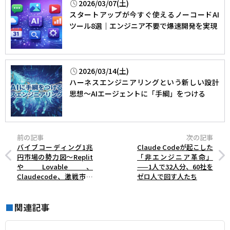
2026/03/07(土)
スタートアップが今すぐ使えるノーコードAI
ツール8選｜エンジニア不要で爆速開発を実現
2026/03/14(土)
ハーネスエンジニアリングという新しい設計
思想～AIエージェントに「手綱」をつける
前の記事
次の記事
バイブコーディング1兆
Claude Codeが起こした
円市場の勢力図～Replit
「非エンジニア革命」
やLovable、
——1人で32人分、60社を
Claudecode、激戦市場
ゼロ人で回す人たち
を分析
関連記事
■