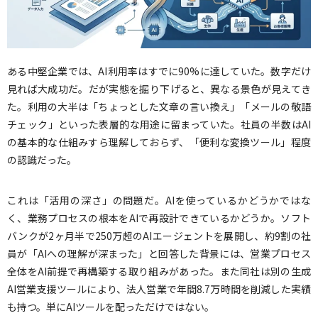
ある中堅企業では、AI利用率はすでに90%に達していた。数字だけ
見れば大成功だ。だが実態を掘り下げると、異なる景色が見えてき
た。利用の大半は「ちょっとした文章の言い換え」「メールの敬語
チェック」といった表層的な用途に留まっていた。社員の半数はAI
の基本的な仕組みすら理解しておらず、「便利な変換ツール」程度
の認識だった。
これは「活用の深さ」の問題だ。AIを使っているかどうかではな
く、業務プロセスの根本をAIで再設計できているかどうか。ソフト
バンクが2ヶ月半で250万超のAIエージェントを展開し、約9割の社
員が「AIへの理解が深まった」と回答した背景には、営業プロセス
全体をAI前提で再構築する取り組みがあった。また同社は別の生成
AI営業支援ツールにより、法人営業で年間8.7万時間を削減した実績
も持つ。単にAIツールを配っただけではない。