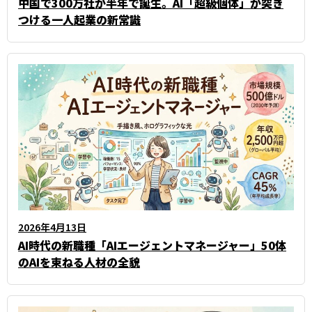
中国で300万社が半年で誕生。AI「超級個体」が突き
つける一人起業の新常識
2026年4月13日
AI時代の新職種「AIエージェントマネージャー」――50体
のAIを束ねる人材の全貌