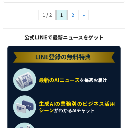
1 / 2
1
2
»
公式LINEで最新ニュースをゲット
最新のAIニュース
を
毎週お届け
生成AIの業務別の
ビジネス活用
シーン
がわかるAIチャット