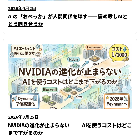
2026年4月2日
AIの「おべっか」が人間関係を壊す——褒め殺しAIと
どう向き合うか
2026年3月25日
NVIDIAの進化が止まらない ── AIを使うコストはどこ
まで下がるのか