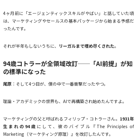
4ヶ月前に「エージェンティックスキルがやばい」と話していた頃
は、マーケティングやセールスの基本パッケージから始まる予感だ
ったんです。
それが半年もしないうちに、
リーガルまで埋め尽くされた
。
94歳コトラーが全領域改訂──「AI前提」が知
の標準になった
尾原
：そして4つ目が、僕の中で一番衝撃だったやつ。
理論・アカデミックの世界も、AIで再構築され始めたんですよ。
マーケティングの父と呼ばれるフィリップ・コトラーさん。
1931
年
生まれの
94
歳
にして、彼のバイブル『The Principles of
Marketing（マーケティング原理）』を改訂したんです。