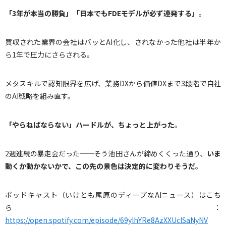
「
3
年が本当の勝負」「日本でも
FDE
モデルが必ず連発する」
。
買収された業界の会社はバッとAI化し、されなかった他社は半年か
ら1年で圧力にさらされる。
メタスキルで認知限界を広げ、業務DXから価値DXまで3段階で自社
のAI戦略を組み直す。
「やらねばならない」ハードルが、ちょっと上がった
。
2週連続の暴走会だった──そう池田さんが締めくくった通り、
いま
動くか動かないかで、この先の景色は決定的に変わりそうだ
。
ポッドキャスト（いけとも尾原のディープなAIニュース）はこち
ら：
https://open.spotify.com/episode/69ylhYRe8AzXXUcISaNyNV