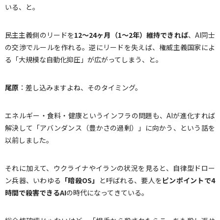
いる、と。
民主主義側のリードを
12
〜
24
ヶ月（
1
〜
2
年）維持できれば
、AI同士
の交渉でルールを作れる。逆にリードを失えば、権威主義国家によ
る「大規模な自動化抑圧」が広がってしまう、と。
尾原
：差し込みますよね、そのタイミング。
エネルギー・食料・健康というインフラの問題も、AIが進化すれば
解決して「アバンダンス（豊かさの過剰）」に向かう、という話を
以前しました。
それに加えて、ウクライナやイランの状況を見ると、自律型ドロー
ン兵器、いわゆる
「暗殺
OS
」
と呼ばれる、要人を
ピンポイントで
4
時間で殺害できる
AI
の時代になってきている。