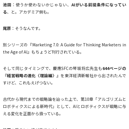
池田
：使うか使わないかじゃない、
AI
がいる前提条件になってい
る
、と。アカデミア側も。
尾原
：そうなんです。
別シリーズの『Marketing 7.0: A Guide for Thinking Marketers in
the Age of AI』もちょうど刊行されている。
そして同じタイミングで、慶應SFCの琴坂将広先生も
644
ページの
『経営戦略の進化〈理論編〉』
を東洋経済新報社から出されたんで
すけど、これもえげつない。
古代から現代までの戦略論を辿った上で、第10章「アルゴリズムと
ロボティクスによる新時代」として、AIとロボティクスが戦略に与
える変化を正面から扱っている。