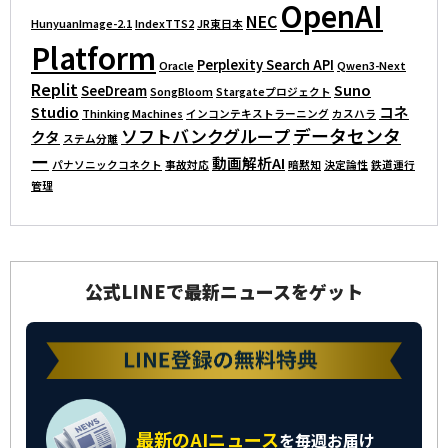
OpenAI
NEC
HunyuanImage-2.1
IndexTTS2
JR東日本
Platform
Perplexity Search API
Oracle
Qwen3-Next
Replit
Suno
SeeDream
SongBloom
Stargateプロジェクト
Studio
コネ
Thinking Machines
インコンテキストラーニング
カスハラ
データセンタ
ソフトバンクグループ
クタ
ステム分離
ー
動画解析AI
パナソニックコネクト
事故対応
暗黙知
決定論性
鉄道運行
管理
公式LINEで最新ニュースをゲット
最新のAIニュース
を
毎週お届け