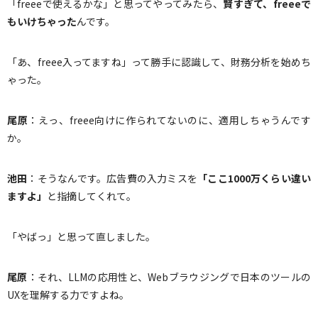
「freeeで使えるかな」と思ってやってみたら、
賢すぎて、
freee
で
もいけちゃった
んです。
「あ、freee入ってますね」って勝手に認識して、財務分析を始めち
ゃった。
尾原
：えっ、freee向けに作られてないのに、適用しちゃうんです
か。
池田
：そうなんです。広告費の入力ミスを
「ここ
1000
万くらい違い
ますよ」
と指摘してくれて。
「やばっ」と思って直しました。
尾原
：それ、LLMの応用性と、Webブラウジングで日本のツールの
UXを理解する力ですよね。