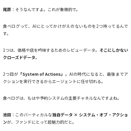
尾原
：そうなんですよ。これが象徴的で。
食べログって、AIにとってかけがえのないものを2つ持ってるんで
す。
1つは、価格や店を吟味するためのレビューデータ。
そこにしかない
クローズドデータ
。
2つ目が
「
System of Actions
」
。AIの時代になると、最後までア
クションを実行できるからエージェントに任せ切れる。
食べログは、もはや予約システムの主要チャネルなんですよね。
池田
：このバーティカルな
独自データ
×
システム・オブ・アクショ
ン
が、ファンドにとって超魅力的だと。