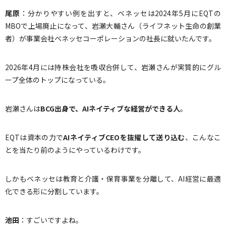
尾原
：分かりやすい例を出すと、ベネッセは2024年5月にEQTの
MBOで上場廃止になって、岩瀬大輔さん（ライフネット生命の創業
者）が事業会社ベネッセコーポレーションの社長に就いたんです。
2026年4月には持株会社を吸収合併して、岩瀬さんが実質的にグル
ープ全体のトップになっている。
岩瀬さんは
BCG
出身で、
AI
ネイティブな経営ができる人
。
EQTは資本の力で
AI
ネイティブ
CEO
を抜擢して送り込む
、こんなこ
とを当たり前のようにやっているわけです。
しかもベネッセは教育と介護・保育事業を分離して、AI経営に最適
化できる形に分割しています。
池田
：すごいですよね。