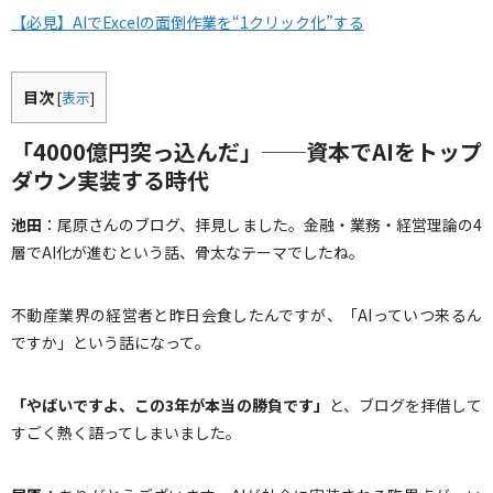
【必見】AIでExcelの面倒作業を“1クリック化”する
目次
[
表示
]
「4000億円突っ込んだ」──資本でAIをトップ
ダウン実装する時代
池田
：尾原さんのブログ、拝見しました。金融・業務・経営理論の4
層でAI化が進むという話、骨太なテーマでしたね。
不動産業界の経営者と昨日会食したんですが、「AIっていつ来るん
ですか」という話になって。
「やばいですよ、この
3
年が本当の勝負です」
と、ブログを拝借して
すごく熱く語ってしまいました。