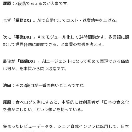
尾原
：3段階で考えるのが大事です。
まず
「業務
DX
」
。AIで自動化してコスト・速度効率を上げる。
次に
「事業
DX
」
。AIをモジュール化して24時間動かす、多言語に翻
訳して世界各国に展開できる、と事業の拡張を考える。
最後が
「価値
DX
」
。AIエージェントになって初めて実現できる価値
は何か、を本質から問う段階です。
池田
：その3段目が一番面白いところですね。
尾原
：食べログを例にすると、本質的には創業者が「日本の食文化
を豊かにしたい」という想いを持っている。
集まったレビューデータを、シェフ育成インフラに転用して、日本