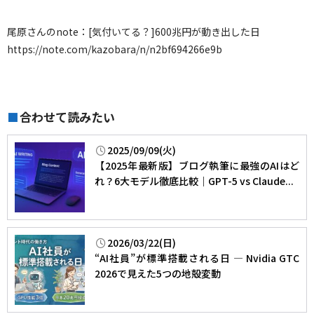
尾原さんのnote：[気付いてる？]600兆円が動き出した日
https://note.com/kazobara/n/n2bf694266e9b
合わせて読みたい
■
2025/09/09(火)
【2025年最新版】ブログ執筆に最強のAIはど
れ？6大モデル徹底比較｜GPT-5 vs Claude...
2026/03/22(日)
“AI社員”が標準搭載される日 — Nvidia GTC
2026で見えた5つの地殻変動