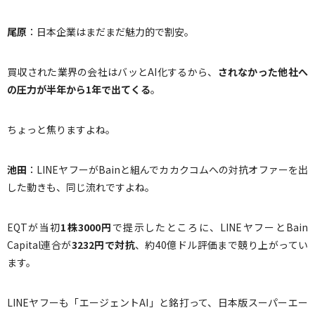
尾原
：日本企業はまだまだ魅力的で割安。
買収された業界の会社はバッとAI化するから、
されなかった他社へ
の圧力が半年から
1
年で出てくる
。
ちょっと焦りますよね。
池田
：LINEヤフーがBainと組んでカカクコムへの対抗オファーを出
した動きも、同じ流れですよね。
EQTが当初
1
株
3000
円
で提示したところに、LINEヤフーとBain
Capital連合が
3232
円で対抗
、約40億ドル評価まで競り上がってい
ます。
LINEヤフーも「エージェントAI」と銘打って、日本版スーパーエー