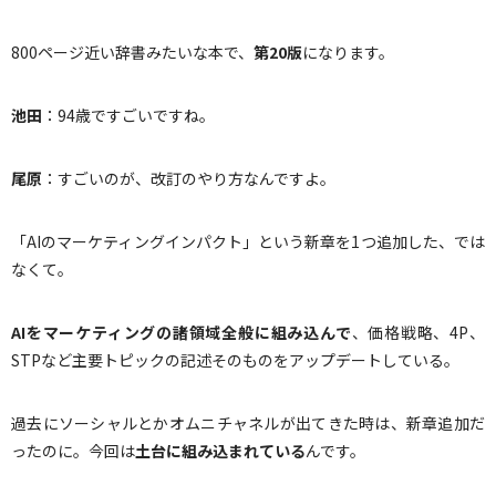
800ページ近い辞書みたいな本で、
第
20
版
になります。
池田
：94歳ですごいですね。
尾原
：すごいのが、改訂のやり方なんですよ。
「AIのマーケティングインパクト」という新章を1つ追加した、では
なくて。
AI
をマーケティングの諸領域全般に組み込んで
、価格戦略、4P、
STPなど主要トピックの記述そのものをアップデートしている。
過去にソーシャルとかオムニチャネルが出てきた時は、新章追加だ
ったのに。今回は
土台に組み込まれている
んです。