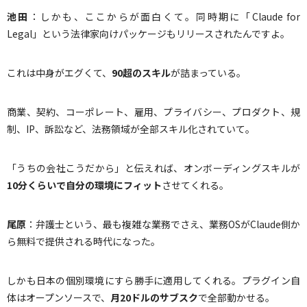
池田
：しかも、ここからが面白くて。同時期に「Claude for
Legal」という法律家向けパッケージもリリースされたんですよ。
これは中身がエグくて、
90
超のスキル
が詰まっている。
商業、契約、コーポレート、雇用、プライバシー、プロダクト、規
制、IP、訴訟など、法務領域が全部スキル化されていて。
「うちの会社こうだから」と伝えれば、オンボーディングスキルが
10
分くらいで自分の環境にフィット
させてくれる。
尾原
：弁護士という、最も複雑な業務でさえ、業務OSがClaude側か
ら無料で提供される時代になった。
しかも日本の個別環境にすら勝手に適用してくれる。プラグイン自
体はオープンソースで、
月
20
ドルのサブスク
で全部動かせる。