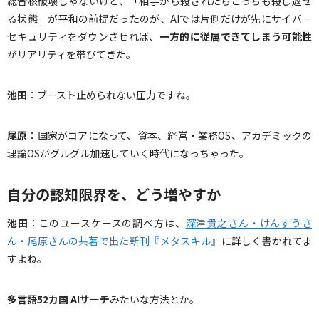
総合核破壊じゃないけど、「相手から殺されたらこっちも殺し返せ
る状態」が平和の前提だったのが、AIでは片側だけが先にサイバー
セキュリティをダウンさせれば、
一方的に従属できてしまう可能性
がリアリティを帯びてきた。
池田
：ブースト止められない圧力ですね。
尾原
：国家がコアになって、資本、経営・業務OS、アカデミックの
理論OSがグルグル加速していく時代になっちゃった。
自分の認知限界を、どう増やすか
池田
：このユースケースの調べ方は、
深津貴之さん・けんすうさ
ん・尾原さんの共著で出た新刊『メタスキル』
に詳しく書かれてま
すよね。
多言語
52
カ国
AI
サーチ
みたいな方法とか。