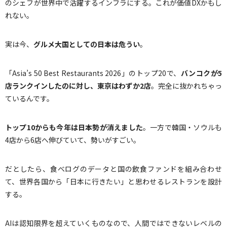
のシェフが世界中で活躍するインフラにする。これが価値DXかもし
れない。
実は今、
グルメ大国としての日本は危うい
。
「Asia’s 50 Best Restaurants 2026」のトップ20で、
バンコクが
5
店ランクインしたのに対し、東京はわずか
2
店
。完全に抜かれちゃっ
ているんです。
トップ
10
からも今年は日本勢が消えました
。一方で韓国・ソウルも
4店から6店へ伸びていて、勢いがすごい。
だとしたら、食べログのデータと国の飲食ファンドを組み合わせ
て、世界各国から「日本に行きたい」と思わせるレストランを設計
する。
AIは認知限界を超えていくものなので、人間ではできないレベルの