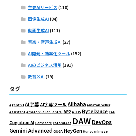
主要AIサービス
(110)
画像生成AI
(84)
動画生成AI
(111)
音楽・音声生成AI
(27)
AI開発・効率化ツール
(152)
AIのビジネス活用
(191)
教育×AI
(19)
タグ
Alibaba
AI字幕
AI字幕ツール
Agent V3
Amazon Seller
ByteDance
AP2
Assistant
Amazon Seller Central
ATOS
CAG
DAW
DevOps
Cognition AI
Comscore
cotomi Act
Gemini Advanced
HeyGen
GUGA
HunyuanImage