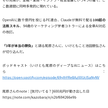
その兆候が、金融・業務・インフラ・経営理論という4つの層で、こ
こ数週間に同時多発的に現れている。
OpenAIに数千億円を投じるPE連合、Claudeが無料で配る
100
超の
法務スキル
、94歳のマーケティング学者コトラーによる全章AI対応
の改訂。
「
3
年が本当の勝負」
と語る尾原さんに、いけともこと池田朋弘さん
が切り込んだ。
ポッドキャスト（いけとも尾原のディープなAIニュース）はこち
ら：
https://open.spotify.com/episode/69ylhYRe8AzXXUcISaNyNV
尾原さんのnote：[気付いてる？]600兆円が動き出した日
https://note.com/kazobara/n/n2bf694266e9b