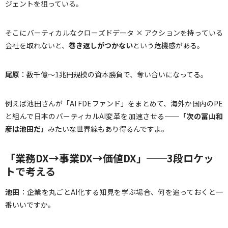
ジェントを狙っている。
そこにバーティカルなクローズドデータ × アクションを持っている
会社を取れないと、
巻き返しがつかない
という危機感がある。
尾原
：数千億〜1兆円規模の資本勝負で、奪い合いになってる。
例えば池田さんが「AI FDEファンド」をまとめて、海外か国内のPE
と組んで日本のバーティカルAI変革を加速させる──
「次の冨山和
彦は池田だ」
みたいな世界線もあり得るんですよ。
「業務DX→事業DX→価値DX」──3段ロケッ
トで考える
池田
：企業を丸ごとAI化する知見を学ぶ場合、何を追っておくと一
番いいですか。