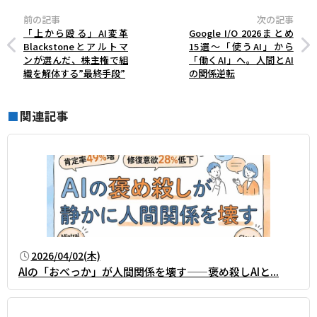
前の記事
次の記事
「上から殴る」AI変革
Google I/O 2026まとめ
――Blackstoneとアルトマ
15選〜「使うAI」から
ンが選んだ、株主権で組
「働くAI」へ。人間とAI
織を解体する”最終手段”
の関係逆転
関連記事
■
2026/04/02(木)
AIの「おべっか」が人間関係を壊す——褒め殺しAIと...