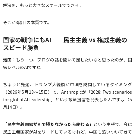
解決を、もっと大きなスケールでできる。
そこが3段目の本質です。
国家の戦争にもAI──民主主義 vs 権威主義の
スピード勝負
池田
：もう一つ、ブログの話を聞いて足したいなと思ったのが、国
家レベルのAIですね。
ちょうど先週、トランプ大統領が中国を訪問しているタイミング
（2026年5月13〜15日）で、Anthropicが「2028: Two scenarios
for global AI leadership」という政策提言を発表したんですよ（5
月14日）。
「民主主義国家が
AI
で勝たなかったら終わる」
という主張で、今は
民主主義国家がAIをリードしているけれど、中国も追いついてきて