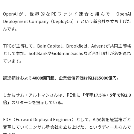
OpenAIが、世界的なPEファンド連合と組んで「OpenAI
Deployment Company（DeployCo）」という新会社を立ち上げた
んです。
TPGが主導して、Bain Capital、Brookfield、Adventが共同主導格
として参加。SoftBankやGoldman Sachsなど合計19社が名を連ね
ています。
調達額はおよそ
4000
億円超
、企業価値評価は
約
1
兆
5000
億円
。
しかもサム・アルトマンさんは、PE側に
「年率
17.5%
・
5
年で約
2.3
倍」
のリターンを提示している。
FDE（Forward Deployed Engineer）として、AI実装を経営権ごと
変革していくコンサル新会社を立ち上げた、というディールなんで