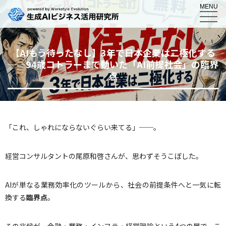
MENU
【AIもう待ったなし】3年で日本企業は二極化する
──94歳コトラーまで動いた「AI前提社会」の臨界
点
「これ、しゃれにならないぐらい来てる」──。
経営コンサルタントの尾原和啓さんが、思わずそうこぼした。
AIが単なる業務効率化のツールから、社会の前提条件へと一気に転
換する
臨界点
。