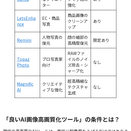
ター
強化
商品画像の
LetsEnha
EC・商品
クリーンア
あり
nce
写真
ップ
人物写真の
顔の細部の
Remini
限定あり
復元
高精度復元
RAWファ
Topaz
プロ写真家
イルのノイ
なし
Photo
向け
ズ除去・シ
ャープ化
超高精細な
Magnific
クリエイテ
テクスチャ
なし
AI
ィブな強化
生成
「良いAI画像高画質化ツール」の条件とは？