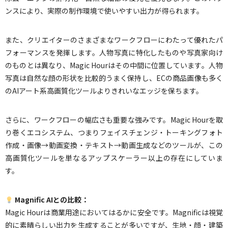
ンスにより、実際の制作環境で使いやすい出力が得られます。
また、クリエイターのさまざまなワークフローにわたって優れたパ
フォーマンスを発揮します。人物写真に特化したものや写真家向け
のものとは異なり、Magic Hourはその中間に位置しています。人物
写真は自然な顔の形状を比較的うまく保持し、ECの商品画像も多く
のAIアート系高画質化ツールよりきれいなエッジを保ちます。
さらに、ワークフローの幅広さも重要な強みです。Magic Hourを取
り巻くエコシステム、つまりフェイスチェンジ・トーキングフォト
作成・画像→動画変換・テキスト→動画生成などのツールが、この
高画質化ツールを単なるアップスケーラー以上の存在にしていま
す。
Magnific AIとの比較：
Magic Hourは商業用途においてはるかに安全です。Magnificは視覚
的に素晴らしい出力を生成することが多いですが、生地・顔・建築