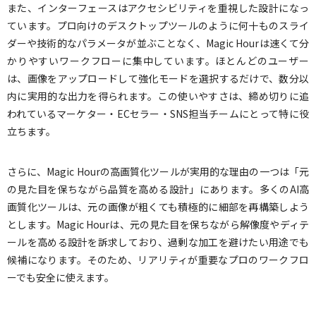
また、インターフェースはアクセシビリティを重視した設計になっ
ています。プロ向けのデスクトップツールのように何十ものスライ
ダーや技術的なパラメータが並ぶことなく、Magic Hourは速くて分
かりやすいワークフローに集中しています。ほとんどのユーザー
は、画像をアップロードして強化モードを選択するだけで、数分以
内に実用的な出力を得られます。この使いやすさは、締め切りに追
われているマーケター・ECセラー・SNS担当チームにとって特に役
立ちます。
さらに、Magic Hourの高画質化ツールが実用的な理由の一つは「元
の見た目を保ちながら品質を高める設計」にあります。多くのAI高
画質化ツールは、元の画像が粗くても積極的に細部を再構築しよう
とします。Magic Hourは、元の見た目を保ちながら解像度やディテ
ールを高める設計を訴求しており、過剰な加工を避けたい用途でも
候補になります。そのため、リアリティが重要なプロのワークフロ
ーでも安全に使えます。