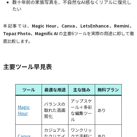
数十年前の家族写真を、不自然なAI感なくリアルに復元し
たい
本記事では、
Magic Hour、Canva、LetsEnhance、Remini、
Topaz Photo、Magnific AI
の主要6ツールを実際の用途に即して徹
底比較します。
主要ツール早見表
ツール
最適な用途
主な強み
無料プラン
アップスケ
バランスの
Magic
ール＋多彩
取れた高画
あり
Hour
な編集ツー
質化
ル
カジュアル
ワンクリッ
Canva
なクリエイ
クで手軽に
あり