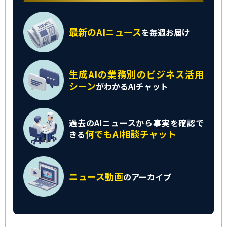
最新のAIニュース
を
毎週お届け
生成AIの業務別の
ビジネス活用
シーン
がわかるAIチャット
過去のAIニュースから
事実を確認で
何でもAI相談チャット
きる
ニュース動画
の
アーカイブ