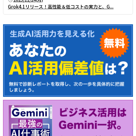
Grok4.1リリース！高性能＆低コストの実力と、G...