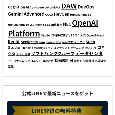
DAW
DevOps
Cognition AI
Comscore
cotomi Act
Gemini Advanced
HeyGen
GUGA
HunyuanImage
OpenAI
NEC
HunyuanImage-2.1
IndexTTS2
JR東日本
Platform
Perplexity Search API
Oracle
Qwen3-Next
Replit
Suno
SeeDream
SongBloom
Stargateプロジェクト
Studio
コネ
Thinking Machines
インコンテキストラーニング
カスハラ
データセンタ
ソフトバンクグループ
クタ
ステム分離
ー
動画解析AI
パナソニックコネクト
事故対応
暗黙知
決定論性
鉄道運行
管理
公式LINEで最新ニュースをゲット