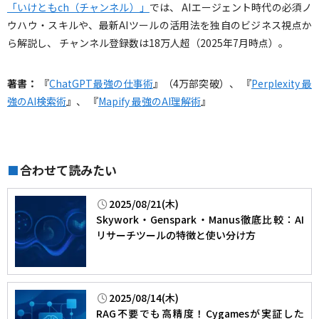
「いけともch（チャンネル）」
では、 AIエージェント時代の必須ノ
ウハウ・スキルや、最新AIツールの活用法を独自のビジネス視点か
ら解説し、 チャンネル登録数は18万人超（2025年7月時点）。
著書：
『
ChatGPT最強の仕事術
』（4万部突破）、 『
Perplexity 最
強のAI検索術
』、 『
Mapify 最強のAI理解術
』
合わせて読みたい
■
2025/08/21(木)
Skywork・Genspark・Manus徹底比較：AI
リサーチツールの特徴と使い分け方
2025/08/14(木)
RAG不要でも高精度！Cygamesが実証した