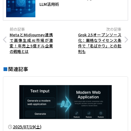
LLM活用術
前の記事
次の記事
MetaとMidjourney連携
Grok 2.5オープンソース
で画像生成AI市場が激
化：厳格なライセンス条
変！年売上5億ドル企業
件で「名ばかり」との批
の戦略とは
判も
関連記事
■
2025/07/19(土)