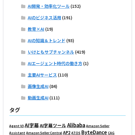
AI開発・効率化ツール
(152)
AIのビジネス活用
(191)
教育×AI
(19)
AIの知識＆トレンド
(93)
いけともサブチャンネル
(419)
AIエージェント時代の働き方
(1)
主要AIサービス
(110)
画像生成AI
(84)
動画生成AI
(111)
タグ
Alibaba
AI字幕
AI字幕ツール
Agent V3
Amazon Seller
ByteDance
AP2
Assistant
Amazon Seller Central
ATOS
CAG