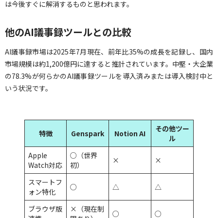
は今後すぐに解消するものと思われます。
他のAI議事録ツールとの比較
AI議事録市場は2025年7月現在、前年比35%の成長を記録し、国内
市場規模は約1,200億円に達すると推計されています。中堅・大企業
の78.3%が何らかのAI議事録ツールを導入済みまたは導入検討中と
いう状況です。
その他ツー
特徴
Genspark
Notion AI
ル
Apple
○（世界
×
×
Watch対応
初）
スマートフ
○
△
△
ォン特化
ブラウザ版
×（現在制
○
○