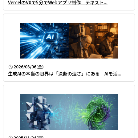
VercelのV0で5分でWebアプリ制作｜テキスト...
2026/03/06(金)
生成AIの本当の限界は「決断の速さ」にある｜AIを活...
2025/11/24(月)